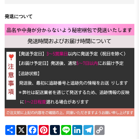
発送について
Share
X
Facebook
Pinterest
Tumblr
Line
LinkedIn
Telegram
Copy
Link