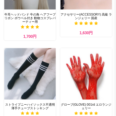
牛耳ヘッドバンド 牛の角 ヘアフープ
アクセサリー(ACCESSORY) 高級 ラ
リボン ボウベル付き 動物コスプレパ
ンジェリー 国産
ーティー用
1,630円
1,700円
ストライプニーハイソックス不透明
グローブ(GLOVE) 001rd エロランジ
薄手チューブストッキング
ェリー