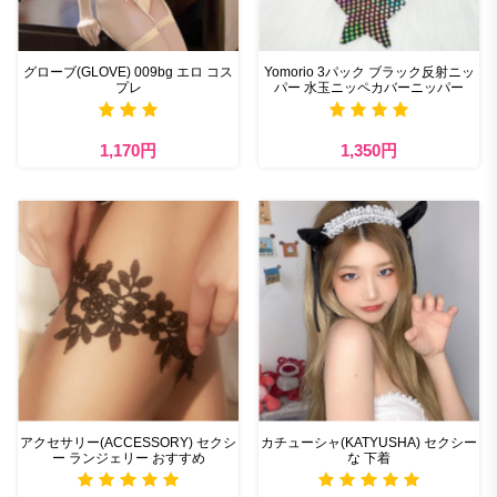
グローブ(GLOVE) 009bg エロ コス
Yomorio 3パック ブラック反射ニッ
プレ
パー 水玉ニッペカバーニッパー
1,170円
1,350円
アクセサリー(ACCESSORY) セクシ
カチューシャ(KATYUSHA) セクシー
ー ランジェリー おすすめ
な 下着