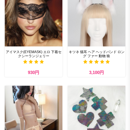
アイマスク(EYEMASK) エロ 下着セ
キツネ 猫耳 ヘア ヘッドバンド ロン
クシーランジェリー
グ ファー 動物 狼
930円
3,100円