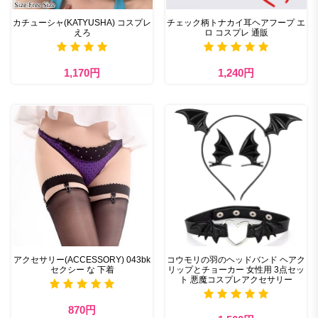
カチューシャ(KATYUSHA) コスプレ
チェック柄トナカイ耳ヘアフープ エ
えろ
ロ コスプレ 通販
1,170円
1,240円
アクセサリー(ACCESSORY) 043bk
コウモリの羽のヘッドバンド ヘアク
セクシー な 下着
リップとチョーカー 女性用 3点セッ
ト 悪魔コスプレアクセサリー
870円