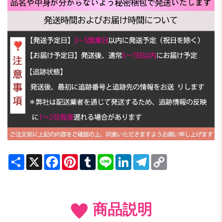
Share
X
Facebook
Pinterest
Tumblr
Line
LinkedIn
Telegram
Copy
Link
商品説明