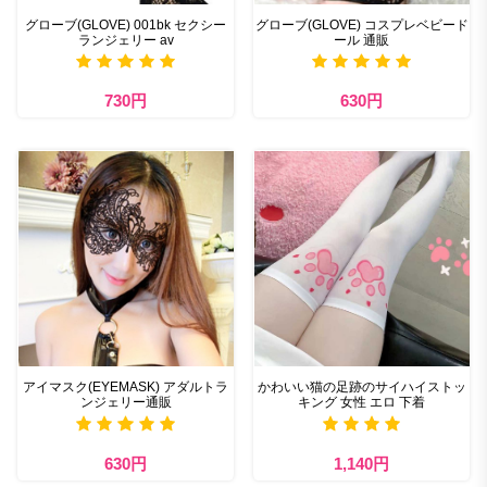
グローブ(GLOVE) 001bk セクシー
グローブ(GLOVE) コスプレベビード
ランジェリー av
ール 通販
730円
630円
アイマスク(EYEMASK) アダルトラ
かわいい猫の足跡のサイハイストッ
ンジェリー通販
キング 女性 エロ 下着
630円
1,140円