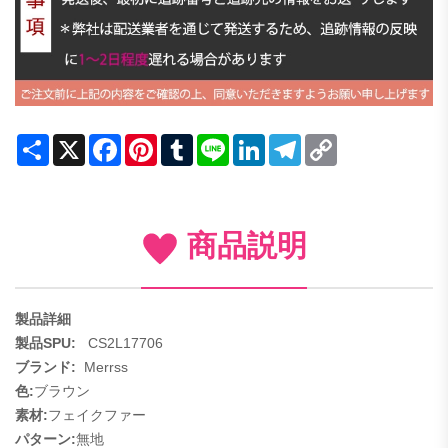
Share
X
Facebook
Pinterest
Tumblr
Line
LinkedIn
Telegram
Copy
Link
商品説明
製品詳細
製品SPU:
CS2L17706
ブランド:
Merrss
色:
ブラウン
素材:
フェイクファー
パターン:
無地