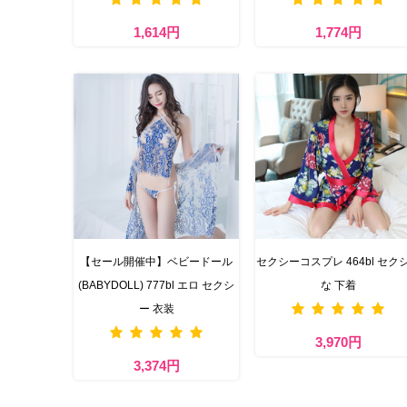
1,614円
1,774円
【セール開催中】ベビードール
セクシーコスプレ 464bl セク
(BABYDOLL) 777bl エロ セクシ
な 下着
ー 衣装
3,970円
3,374円