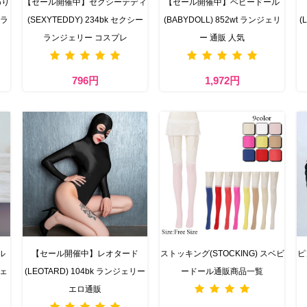
わり
【セール開催中】セクシーテディ
【セール開催中】ベビードール
 ラ
(SEXYTEDDY) 234bk セクシー
(BABYDOLL) 852wt ランジェリ
(
ランジェリー コスプレ
ー 通販 人気
796円
1,972円
ル
【セール開催中】レオタード
ストッキング(STOCKING) スベビ
ピ
ジェ
(LEOTARD) 104bk ランジェリー
ードール通販商品一覧
エロ通販