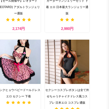
【セール開催中】レオタード
ガーターランジェリーセット​ 下
LEOTARD) アダルトランジェリ
着 エロ 日本最大ランジェリー通
ー通販
販
2,174円
2,980円
ンクヒョウベビードールドレス
セクシーコスプレボタンは全て外
エロ セクシー 下着
せちゃうチャイナドレス風コス
プレ 日本エロ コスプレ通販