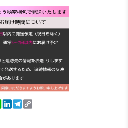
blr
Line
LinkedIn
Telegram
Copy
Link