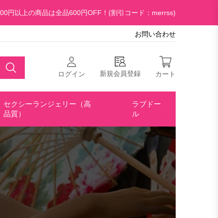
00円以上の商品は全品600円OFF！(割引コード：merrss)
お問い合わせ
新規会員登録
ログイン
カート
セクシーランジェリー（高
ラブドー
品質）
ル