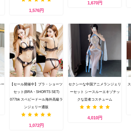
1,670円
1,576円
シー
【セール開催中】ブラ・ショーツ
セクシーな中国アニメランジェリ
ス
セット(BRA・SHORTS SET)
ーセット シースルーエキゾチッ
077bk スベビードール海外高級ラ
クな芸者コスチューム
ンジェリー通販
4,010円
1,072円