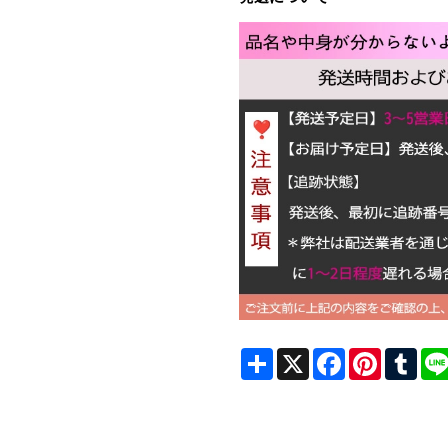
Share
X
Facebook
Pinterest
Tum