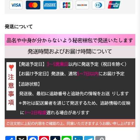
発送について
Share
X
Facebook
Pinterest
Tumblr
Line
LinkedIn
Telegram
Copy