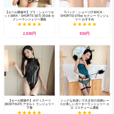
【セール開催中】ブラ・ショーツセ
Tバック・ショーツ(T-BACK・
ット(BRA・SHORTS SET) 301bk セ
SHORTS) 076rp セクシー ランジェ
クシーランジェリー通販
リー おすすめ
2,836円
830円
【セール開催中】ボディスーツ
シックな色使いで大き目の花柄レー
(BODYSUIT) アダルト ランジェリー
スが美しいガーターランジェリー エ
下着
ロ コスチューム通販​