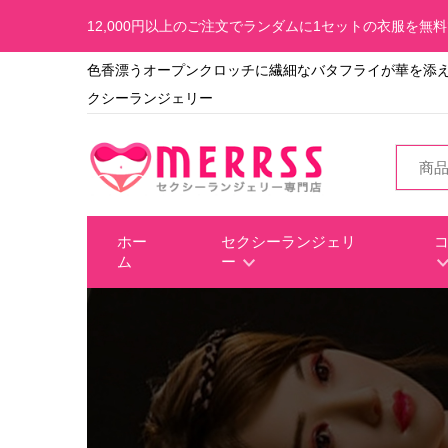
12,000円以上のご注文でランダムに1セットの衣服を無
色香漂うオープンクロッチに繊細なバタフライが華を添え
クシーランジェリー
ホー
セクシーランジェリ
ム
ー