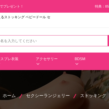
料でプレゼント！
特典：85
るストッキング ベビードール セ
コスプレ衣装
アクセサリー
BDSM
ホーム
セクシーランジェリー
ストッキング