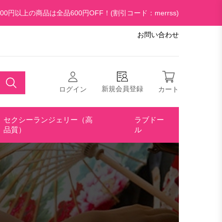
00円以上の商品は全品600円OFF！(割引コード：merrss)
お問い合わせ
新規会員登録
ログイン
カート
セクシーランジェリー（高
ラブドー
品質）
ル