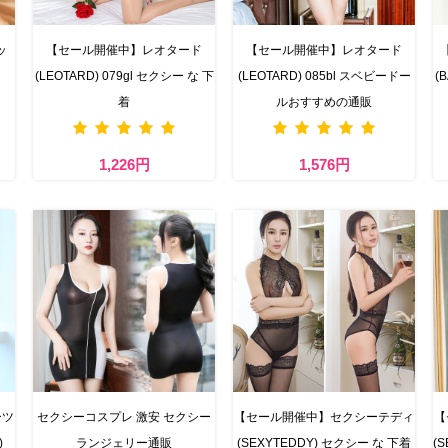
ッ
【セール開催中】レオタード
【セール開催中】レオタード
(LEOTARD) 079gl セクシー な 下
(LEOTARD) 085bl スベビードー
(
着
ルおすすめの通販
1,226円
1,576円
ーツ
セクシーコスプレ 激安 セクシー
【セール開催中】セクシーテディ
【
)
ランジェリー通販
(SEXYTEDDY) セクシー な 下着
(