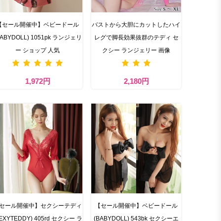
【セール開催中】ベビードール
バストから大胆にカットしたハイ
BABYDOLL) 1051pk ランジェリ
レグで脚長効果抜群のテディ セ
ー ショップ 人気
クシー ランジェリー 画像
1,972円
2,180円
セール開催中】セクシーテディ
【セール開催中】ベビードール
SEXYTEDDY) 405rd セクシー ラ
(BABYDOLL) 543bk セクシーエ