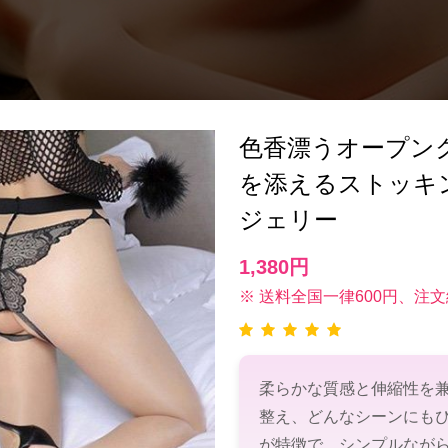
色香漂うオープン
を添えるストッキ
ジェリー
1,380円
※ 送料全国一律600円、注文
柔らかな質感と伸縮性を
整え、どんなシーンにも
が特徴で、シンプルなが