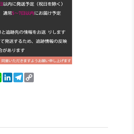
blr
Line
LinkedIn
Telegram
Copy
Link