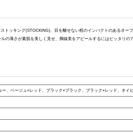
トッキング(STOCKING)。目を離せない程のインパクトのあるオ
ールの薄さが素肌を美しく見せ、脚線美をアピールするにはピッタリの
ルー、ベージュ×レッド、ブラック×ブラック、ブラック×レッド、ネイ