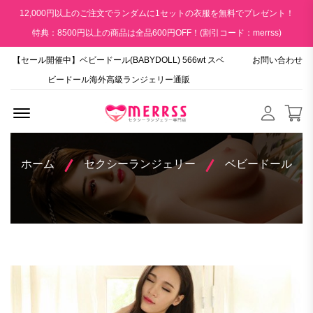
12,000円以上のご注文でランダムに1セットの衣服を無料でプレゼント！
特典：8500円以上の商品は全品600円OFF！(割引コード：merrss)
【セール開催中】ベビードール(BABYDOLL) 566wt スベ
お問い合わせ
ビードール海外高級ランジェリー通販
Menu Open
ホーム
セクシーランジェリー
ベビードール