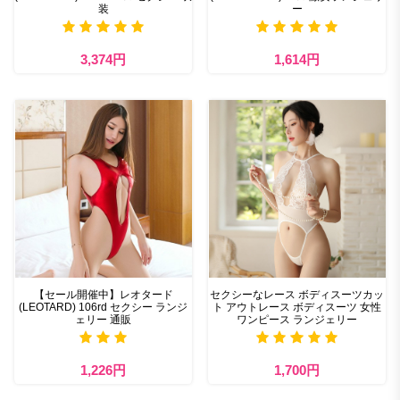
装
ー
3,374円
1,614円
【セール開催中】レオタード
セクシーなレース ボディスーツカッ
(LEOTARD) 106rd セクシー ランジ
ト アウトレース ボディスーツ 女性
ェリー 通販
ワンピース ランジェリー
1,226円
1,700円