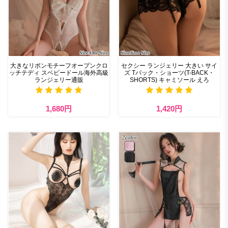
大きなリボンモチーフオープンクロ
セクシー ランジェリー 大きい サイ
ッチテディ スベビードール海外高級
ズ Tバック・ショーツ(T-BACK・
ランジェリー通販
SHORTS) キャミソール えろ
1,680円
1,420円