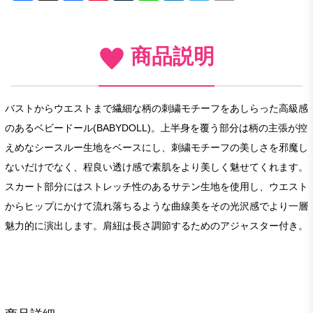
商品説明
バストからウエストまで繊細な柄の刺繍モチーフをあしらった高級感
のあるベビードール(BABYDOLL)。上半身を覆う部分は柄の主張が控
えめなシースルー生地をベースにし、刺繍モチーフの美しさを邪魔し
ないだけでなく、程良い透け感で素肌をより美しく魅せてくれます。
スカート部分にはストレッチ性のあるサテン生地を使用し、ウエスト
からヒップにかけて流れ落ちるような曲線美をその光沢感でより一層
魅力的に演出します。肩紐は長さ調節するためのアジャスター付き。