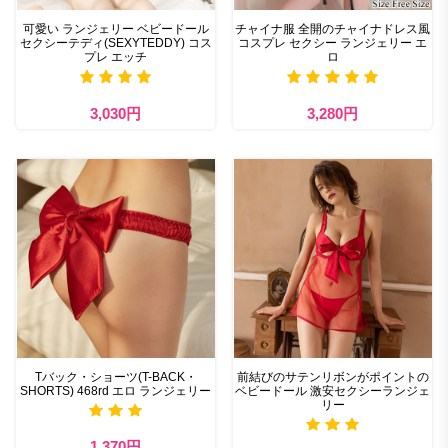
可愛い ランジェリー ベビードール
チャイナ服 全開のチャイナドレス風
セクシーテディ(SEXYTEDDY) コス
コスプレ セクシー ランジェリー エ
プレ エッチ
ロ
3,030円
3,280円
Tバック・ショーツ(T-BACK・
前結びのサテンリボンがポイントの
SHORTS) 468rd エロ ランジェリー
ベビードール 激安セクシーランジェ
リー
1,370円