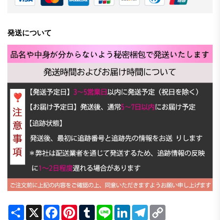
発送について
Share
X
Facebook
Pinterest
Tumblr
Line
LinkedIn
Telegram
Copy
Link