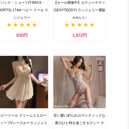
Tバック・ショーツ(T-BACK・
【セール開催中】セクシーテディ
HORTS) 174le ベビー ドール ラ
(SEXYTEDDY) ランジェリー通販
ンジェリー
かわいい
830円
1,972円
ベビードール クリームイエロー
甘い蜜に釣られロマンティックな
ィープVシースルーランジェリ
夜のひと時を過ごすセクシー テ