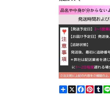
Share
X
Facebook
Pinterest
Tum