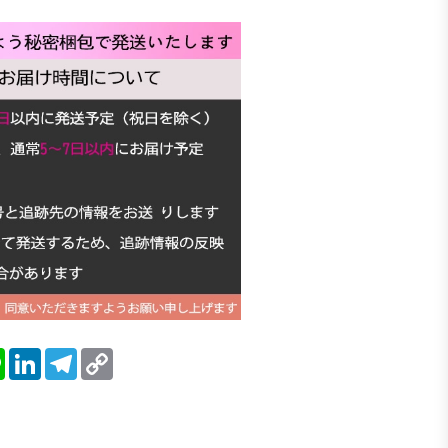
blr
Line
LinkedIn
Telegram
Copy
Link