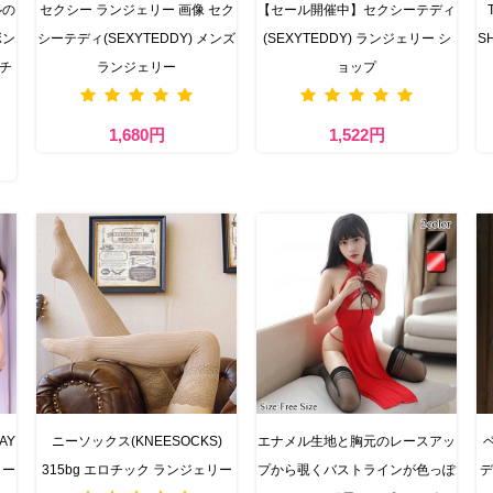
ルの
セクシー ランジェリー 画像 セク
【セール開催中】セクシーテディ
ボン
シーテディ(SEXYTEDDY) メンズ
(SEXYTEDDY) ランジェリー シ
S
スチ
ランジェリー
ョップ
1,680円
1,522円
AY
ニーソックス(KNEESOCKS)
エナメル生地と胸元のレースアッ
ター
315bg エロチック ランジェリー
プから覗くバストラインが色っぽ
デ