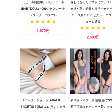
【セール開催中】ベビードール
露わになったバストにエナメ
(BABYDOLL) 409bg セクシー ラ
光沢が熱い時間を期待させる
ンジェリー コスプレ
テージ風テディ セクシー コ
ューム通販
1,972円
2,680円
Tバック・ショーツ(T-BACK・
新体操レオタード 前後逆に2W
SHORTS) 395wt エロ ランジェリ
着用可能なセクシー水着レオ