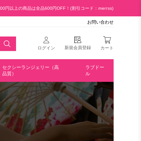
00円以上の商品は全品600円OFF！(割引コード：merrss)
お問い合わせ
新規会員登録
ログイン
カート
セクシーランジェリー（高
ラブドー
品質）
ル