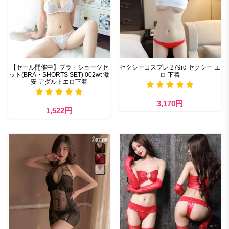
【セール開催中】ブラ・ショーツセ
セクシーコスプレ 279rd セクシー エ
ット(BRA・SHORTS SET) 002wt 激
ロ 下着
安 アダルトエロ下着
3,170円
1,522円