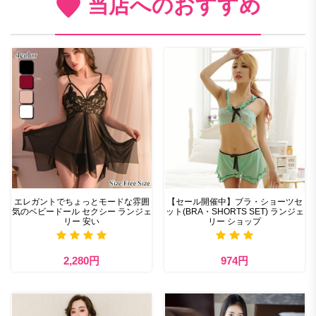
当店へのおすすめ
エレガントでちょっとモードな雰囲
【セール開催中】ブラ・ショーツセ
気のベビードール セクシー ランジェ
ット(BRA・SHORTS SET) ランジェ
リー 安い
リー ショップ
2,280円
974円