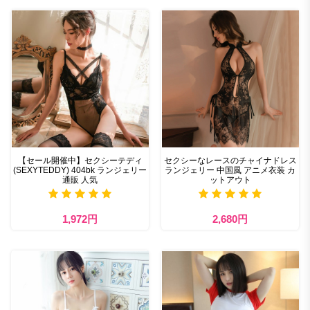
【セール開催中】セクシーテディ
セクシーなレースのチャイナドレス
(SEXYTEDDY) 404bk ランジェリー
ランジェリー 中国風 アニメ衣装 カ
通販 人気
ットアウト
1,972円
2,680円