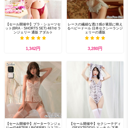
【セール開催中】ブラ・ショーツセ
レースの繊細な透け感が素肌に映え
ット(BRA・SHORTS SET) 487rd ラ
るベビードール 日本セクシーランジ
ンジェリー 通販 アダルト
ェリーの通販
1,342円
3,280円
【セール開催中】ガーターランジェ
【セール開催中】セクシーテディ
リー(GARTER LINGERIE) コスプレ
(SEXYTEDDY) エッチ な 下着