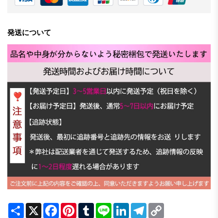
発送について
Share
X
Facebook
Pinterest
Tumblr
Line
LinkedIn
Telegram
Copy
Link