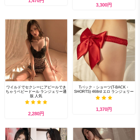
1,470円
3,300円
ワイルドでセクシーにアピールでき
Tバック・ショーツ(T-BACK・
ちゃうベビードール ランジェリー通
SHORTS) 468rd エロ ランジェリー
販 人気
1,370円
2,280円