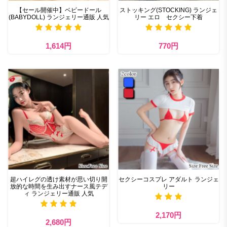
【セール開催中】ベビードール
ストッキング(STOCKING) ランジェ
(BABYDOLL) ランジェリー通販 人気
リー エロ セクシー下着
1,614円
770円
超ハイレグの透け素材が思い切り開
セクシーコスプレ アダルト ランジェ
放的な時間を生み出すナース風テデ
リー
ィ ランジェリー通販 人気
2,170円
2,680円