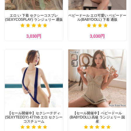
エロ い 下着 セクシーコスプレ
ベビードール エロ可愛い ベビードー
(SEXYCOSPLAY) ランジェリー 通販
ル(BABYDOLL) 下着 通販
3,030円
3,030円
【セール開催中】セクシーテディ
【セール開催中】ベビードール
(SEXYTEDDY) 477nb エロ セクシー
(BABYDOLL) 高級 ランジェリー 国
コスチューム
産