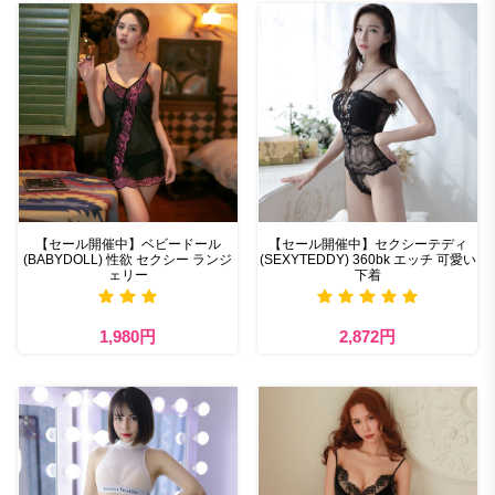
【セール開催中】ベビードール
【セール開催中】セクシーテディ
(BABYDOLL) 性欲 セクシー ランジ
(SEXYTEDDY) 360bk エッチ 可愛い
ェリー
下着
1,980円
2,872円