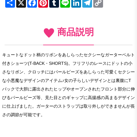
Share
X
Facebook
Pinterest
Tumblr
Line
LinkedIn
Telegram
Copy
Link
商品説明
キュートなドット柄のリボンをあしらったセクシーなガーターベルト
付きショーツ(T-BACK・SHORTS)。フリフリのレースにドットの小
さなリボン、クロッチにはパールビーズをあしらった可愛くセクシー
な小悪魔なデザインのアイテム♪女の子らしいデザインとは裏腹にT
バックで大胆に露出されたヒップやオープンされたフロント部分に伸
びるパールビーズ等、見た目とのギャップに高揚感の高まるデザイン
に仕上げました。ガーターのストラップは取り外しができませんが長
さの調節が可能です。