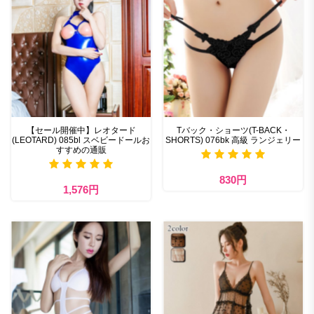
【セール開催中】レオタード
Tバック・ショーツ(T-BACK・
(LEOTARD) 085bl スベビードールお
SHORTS) 076bk 高級 ランジェリー
すすめの通販
830円
1,576円