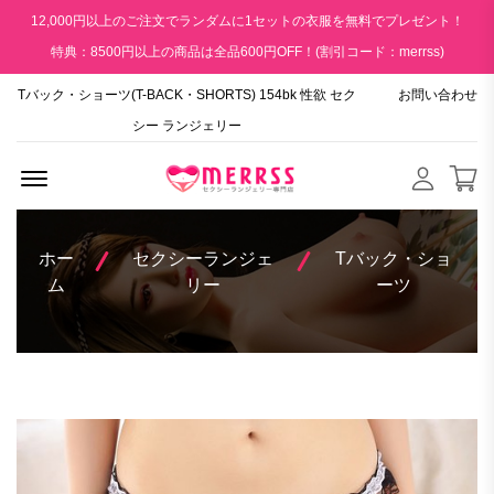
12,000円以上のご注文でランダムに1セットの衣服を無料でプレゼント！
特典：8500円以上の商品は全品600円OFF！(割引コード：merrss)
Tバック・ショーツ(T-BACK・SHORTS) 154bk 性欲 セク
お問い合わせ
シー ランジェリー
Menu Open
ホー
セクシーランジェ
Tバック・ショ
ム
リー
ーツ