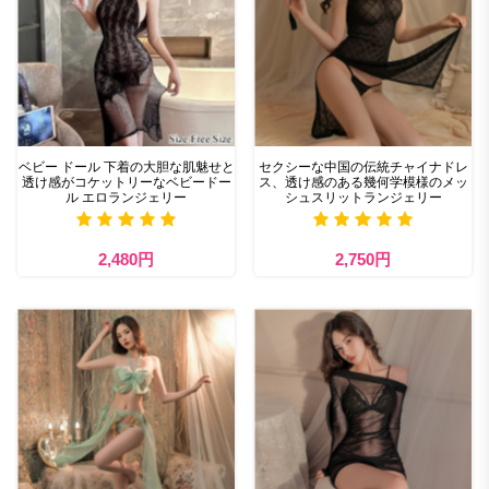
ベビー ドール 下着の大胆な肌魅せと
セクシーな中国の伝統チャイナドレ
透け感がコケットリーなベビードー
ス、透け感のある幾何学模様のメッ
ル エロランジェリー
シュスリットランジェリー
2,480円
2,750円