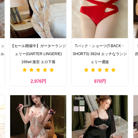
リッ
【セール開催中】ガーターランジ
Tバック・ショーツ(T-BACK・
ール
ェリー(GARTER LINGERIE)
SHORTS) 382rd エッチなランジ
(
166wt 激安 エロ下着
ェリー通販
2,976円
970円