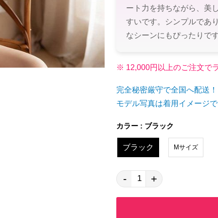
ート力を持ちながら、美
すいです。シンプルであ
なシーンにもぴったりで
※ 12,000円以上のご注
完全秘密厳守で全国へ配送！
モデル写真は着用イメージで
カラー : ブラック
ブラック
Mサイズ
-
+