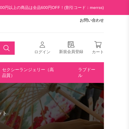
00円以上の商品は全品600円OFF！(割引コード：merrss)
お問い合わせ
新規会員登録
ログイン
カート
セクシーランジェリー（高
ラブドー
品質）
ル
ット