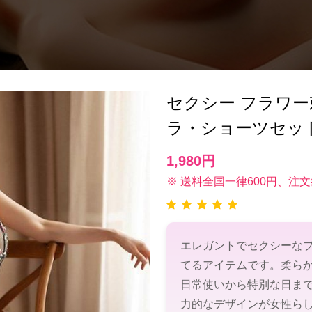
セクシー​ フラワ
ラ・ショーツセット
1,980円
※ 送料全国一律600円、注文
エレガントでセクシーな
てるアイテムです。柔ら
日常使いから特別な日ま
力的なデザインが女性ら