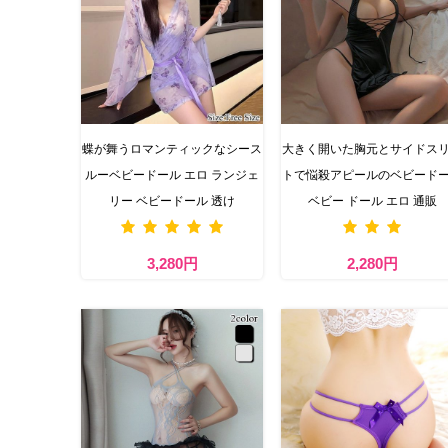
蝶が舞うロマンティックなシース
大きく開いた胸元とサイドス
ルーベビードール エロ ランジェ
トで悩殺アピールのベビード
リー ベビードール 透け​
ベビー ドール エロ 通販
3,280円
2,280円