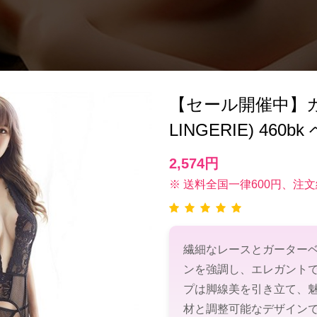
【セール開催中】ガ
LINGERIE) 460
2,574円
※ 送料全国一律600円、注文
繊細なレースとガーター
ンを強調し、エレガント
プは脚線美を引き立て、
材と調整可能なデザイン