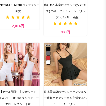
BABYDOLL) 616rd ランジェリー
作られた非常にセクシーなパール
可愛
付きのオープンショーツ セクシ
ー ランジェリー 画像
2,014円
980円
【セール開催中】レオタード
日本最大級のセクシーランジェリ
LEOTARD) 083wt ランジェリー
ー通販とセクシーさを主張するベ
エロ セクシー下着
ビードール セクシー