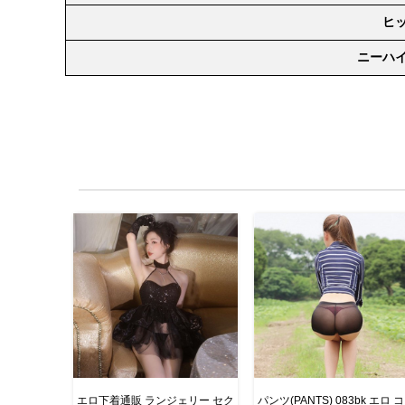
ヒ
ニーハ
エロ下着通販 ランジェリー セク
パンツ(PANTS) 083bk エロ 