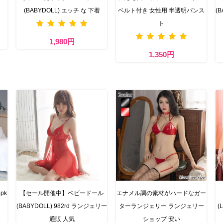
(BABYDOLL) エッチ な 下着
ベルト付き 女性用 半透明パンス
(
ト
1,980円
1,350円
pk
【セール開催中】ベビードール
エナメル調の素材がハードなガー
(BABYDOLL) 982rd ランジェリー
ターランジェリー ランジェリー
(
通販 人気
ショップ 安い