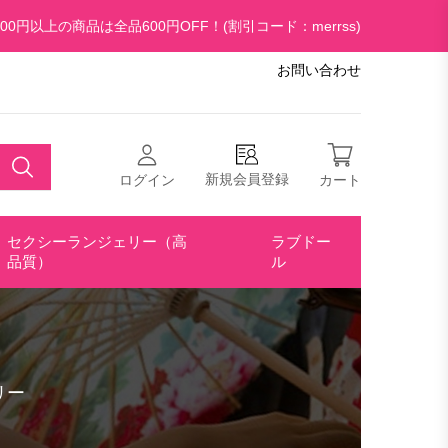
00円以上の商品は全品600円OFF！(割引コード：merrss)
お問い合わせ
新規会員登録
ログイン
カート
セクシーランジェリー（高
ラブドー
品質）
ル
リー