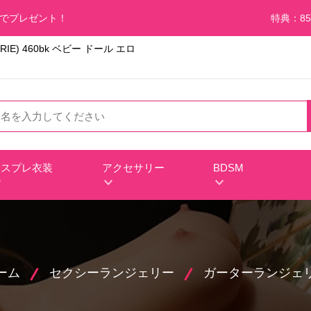
料でプレゼント！
特典：85
E) 460bk ベビー ドール エロ
コスプレ衣装
アクセサリー
BDSM
ーム
セクシーランジェリー
ガーターランジェ