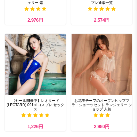
ェリー 素
プレ通販一覧
2,976円
2,574円
【セール開催中】レオタード
お花モチーフのオープンヒップブ
(LEOTARD) 091bl コスプレ セック
ラ・ショーツセット ランジェリー シ
ス
ョップ 人気
1,226円
2,980円