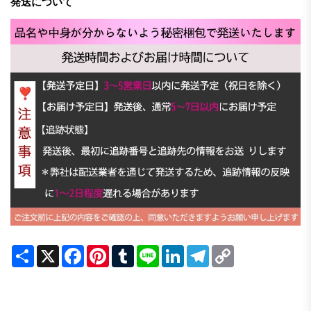
発送について
Share
X
Facebook
Pinterest
Tumblr
Line
LinkedIn
Telegram
Copy
Link