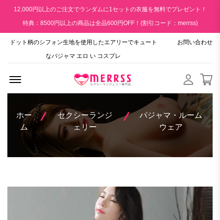
12,000円以上のご注文でランダムに1セットの衣服を無料でプレゼント！
特典：8500円以上の商品は全品600円OFF！(割引コード：merrss)
ドット柄のシフォン生地を使用したエアリーでキュート
お問い合わせ
なパジャマ エロ い コスプレ
Menu Open
ホー
セクシーランジ
パジャマ・ルーム
ム
ェリー
ウェア