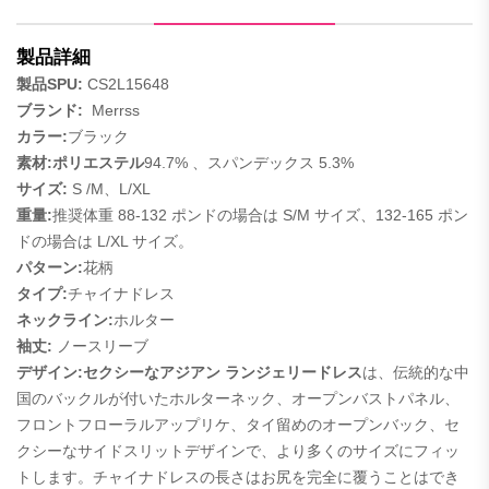
製品詳細
製品SPU:
CS2L15648
ブランド:
Merrss
カラー:
ブラック
素材:ポリエステル
94.7%
、スパンデックス 5.3%
サイズ:
S /M、L/XL
重量
:
推奨体重 88-132 ポンドの場合は S/M サイズ、132-165 ポン
ドの場合は L/XL サイズ。
パターン:
花柄
タイプ:
チャイナドレス
ネックライン:
ホルター
袖丈:
ノースリーブ
デザイン:
セクシーなアジアン
ランジェリー
ドレス
は、伝統的な中
国のバックルが付いたホルターネック、オープンバストパネル、
フロントフローラルアップリケ、タイ留めのオープンバック、セ
クシーなサイドスリットデザインで、より多くのサイズにフィッ
トします。チャイナドレスの長さはお尻を完全に覆うことはでき