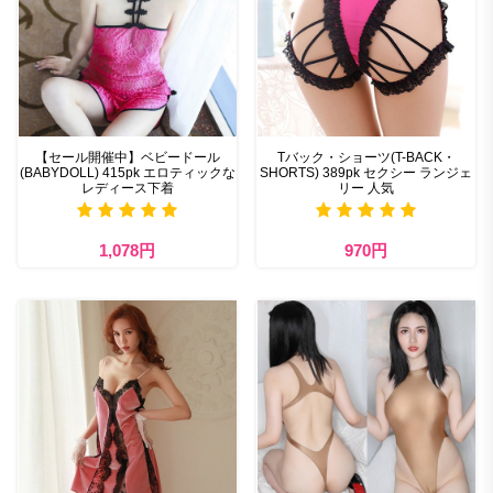
【セール開催中】ベビードール
Tバック・ショーツ(T-BACK・
(BABYDOLL) 415pk エロティックな
SHORTS) 389pk セクシー ランジェ
レディース下着
リー 人気
1,078円
970円