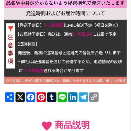
Share
X
Facebook
Pinterest
Tumblr
Line
LinkedIn
Telegram
Copy
Link
商品説明