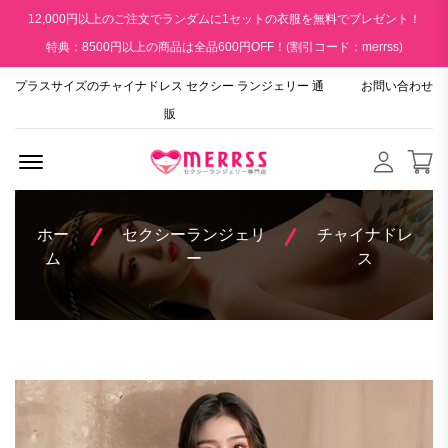
12,000円以上のご注文でランダムに1セットの衣服を無料でプレゼント！
特典：8500円以上の商品は全品600円OFF！(割引コード：merrss)
プラスサイズのチャイナドレス セクシー ランジェリー 通
お問い合わせ
販
Menu Open
ホー
セクシーランジェリ
チャイナドレ
ム
ー
ス