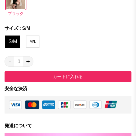
ブラック
サイズ : S/M
S/M
M/L
-
+
カートに入れる
安全な決済
発送について