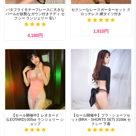
バタフライモチーフレースに大きな
セクシーなレースガーターセット ク
パールが妖艶なガウン付きテディ セ
ロッチレス 網タイツ付き
クシー ランジェリー 安い
1,910円
4,180円
【セール開催中】レオタード
【セール開催中】ブラ・ショーツセ
(LEOTARD) 005or ランジェリー シ
ット(BRA・SHORTS SET) 310bk セ
ョップ
クシー 下着