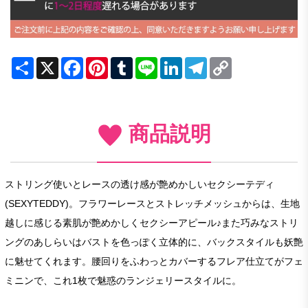
Share
X
Facebook
Pinterest
Tumblr
Line
LinkedIn
Telegram
Copy
Link
商品説明
ストリング使いとレースの透け感が艶めかしいセクシーテディ
(SEXYTEDDY)。フラワーレースとストレッチメッシュからは、生地
越しに感じる素肌が艶めかしくセクシーアピール♪また巧みなストリ
ングのあしらいはバストを色っぽく立体的に、バックスタイルも妖艶
に魅せてくれます。腰回りをふわっとカバーするフレア仕立てがフェ
ミニンで、これ1枚で魅惑のランジェリースタイルに。