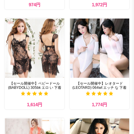
974円
1,972円
【セール開催中】ベビードール
【セール開催中】レオタード
(BABYDOLL) 305bk エロ い 下着
(LEOTARD) 064wt エッチ な 下着
1,614円
1,774円