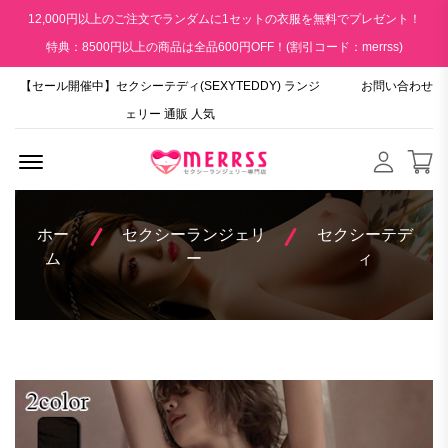
12,000円以上のご注文でランダムに1セットの衣服を無料でプレゼント！
特典：8500円以上の商品は全品600円OFF！(割引コード：merrss)
【セール開催中】セクシーテディ(SEXYTEDDY) ランジ
お問い合わせ
ェリー 通販 人気
Menu Open
ホー
セクシーランジェリ
セクシーテデ
ム
ー
ィ