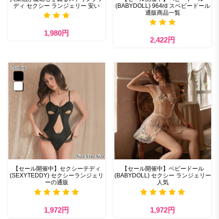
ディ セクシー ランジェリー 安い
(BABYDOLL) 964rd スベビードール
通販商品一覧
1,980円
2,422円
【セール開催中】セクシーテディ
【セール開催中】ベビードール
(SEXYTEDDY) セクシーランジェリ
(BABYDOLL) セクシー ランジェリー
ーの通販
人気
1,972円
1,972円