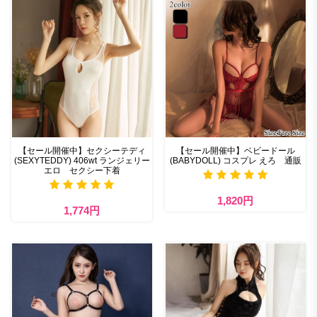
【セール開催中】セクシーテディ
【セール開催中】ベビードール
(SEXYTEDDY) 406wt ランジェリー
(BABYDOLL) コスプレ えろ 通販
エロ セクシー下着
1,820円
1,774円