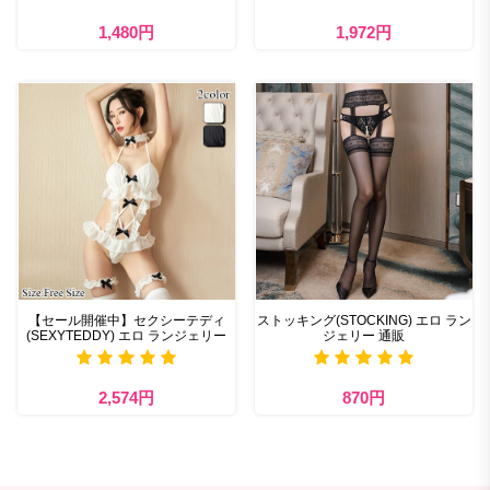
1,480円
1,972円
【セール開催中】セクシーテディ
ストッキング(STOCKING) エロ ラン
(SEXYTEDDY) エロ ランジェリー
ジェリー 通販
2,574円
870円