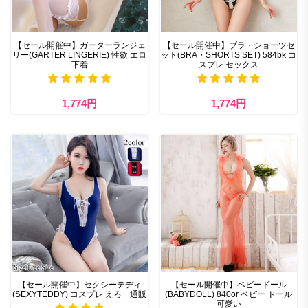
【セール開催中】ガーターランジェ
【セール開催中】ブラ・ショーツセ
リー(GARTER LINGERIE) 性欲 エロ
ット(BRA・SHORTS SET) 584bk コ
下着
スプレ セックス
1,774円
1,774円
【セール開催中】セクシーテディ
【セール開催中】ベビードール
(SEXYTEDDY) コスプレ えろ 通販
(BABYDOLL) 840or ベビー ドール
可愛い