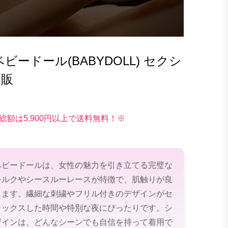
ードール(BABYDOLL) セクシ
通販
総額は5,900円以上で送料無料！※
ベビードールは、女性の魅力を引き立てる完璧な
シルクやシースルーレースが特徴で、肌触りが良
します。繊細な刺繍やフリル付きのデザインがセ
ラックスした時間や特別な夜にぴったりです。シ
ザインは、どんなシーンでも自信を持って着用で