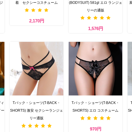
ンジ
着 セクシーコスチューム
(BODYSUIT) 581gl エロ ランジェ
リーの通販
2,170円
1,576円
ディ
Tバック・ショーツ(T-BACK・
Tバック・ショーツ(T-BACK・
ドー
SHORTS) 激安 セクシーランジェ
SHORTS) エロ コスチューム
S
リー通販
970円