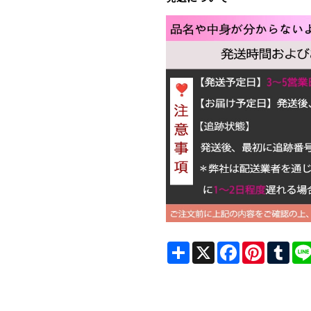
Share
X
Facebook
Pinterest
Tum