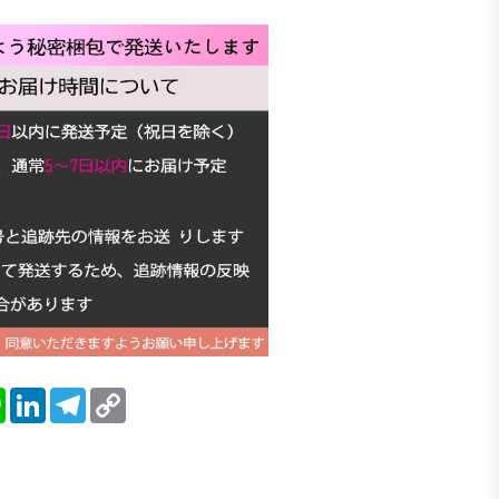
blr
Line
LinkedIn
Telegram
Copy
Link