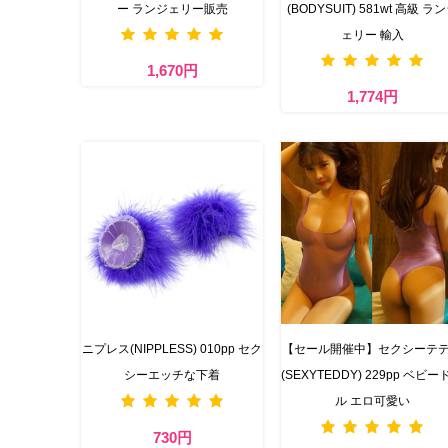
ー ランジェリー販売
(BODYSUIT) 581wt 高級 ラ
ェリー 輸入
1,670円
1,774円
ニプレス(NIPPLESS) 010pp セク
【セール開催中】セクシーテ
シーエッチな下着
(SEXYTEDDY) 229pp ベビー
ル エロ可愛い
730円