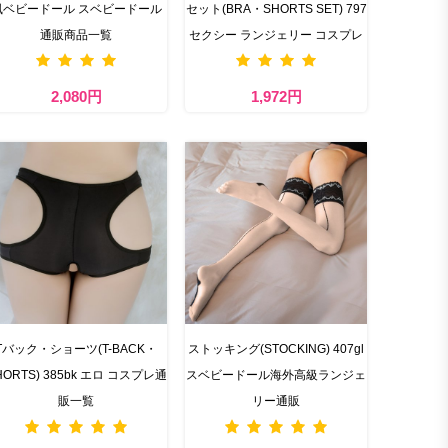
風ベビードール スベビードール
セット(BRA・SHORTS SET) 797
通販商品一覧
セクシー ランジェリー コスプレ
2,080円
1,972円
Tバック・ショーツ(T-BACK・
ストッキング(STOCKING) 407gl
HORTS) 385bk エロ コスプレ通
スベビードール海外高級ランジェ
販一覧
リー通販