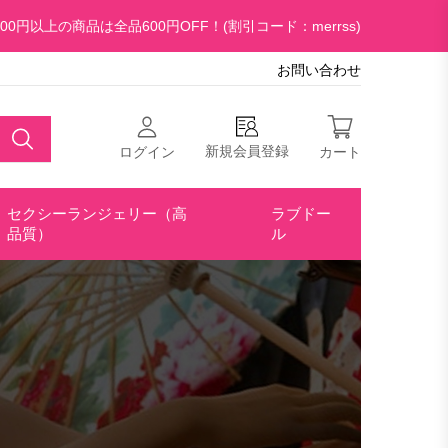
00円以上の商品は全品600円OFF！(割引コード：merrss)
お問い合わせ
新規会員登録
ログイン
カート
セクシーランジェリー（高
ラブドー
品質）
ル