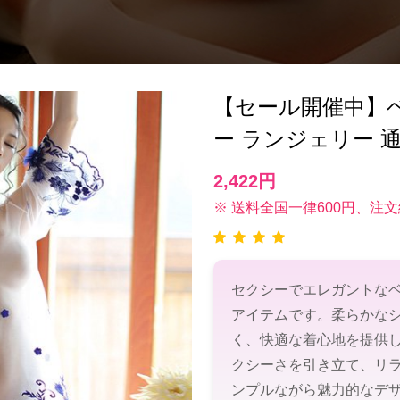
【セール開催中】ベビ
ー ランジェリー 
2,422円
※ 送料全国一律600円、注文
セクシーでエレガントな
アイテムです。柔らかな
く、快適な着心地を提供
クシーさを引き立て、リ
ンプルながら魅力的なデ