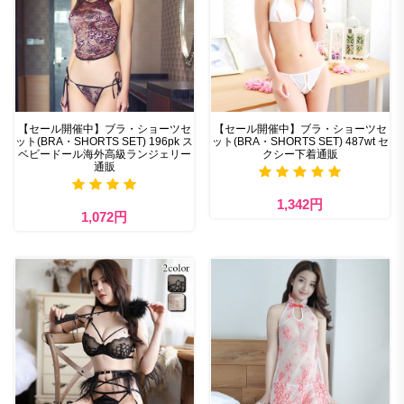
【セール開催中】ブラ・ショーツセ
【セール開催中】ブラ・ショーツセ
ット(BRA・SHORTS SET) 196pk ス
ット(BRA・SHORTS SET) 487wt セ
ベビードール海外高級ランジェリー
クシー下着通販
通販
1,342円
1,072円