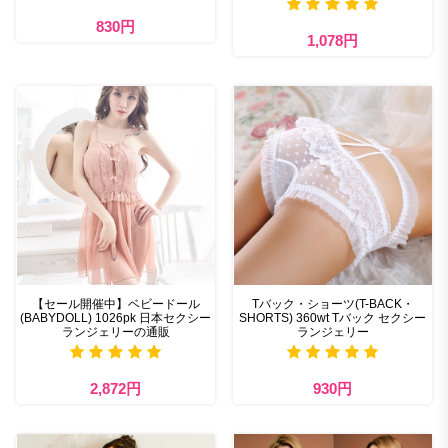
830円
1,078円
【セール開催中】ベビードール
Tバック・ショーツ(T-BACK・
(BABYDOLL) 1026pk 日本セクシー
SHORTS) 360wt Tバック セクシー
ランジェリーの通販
ランジェリー
2,872円
930円