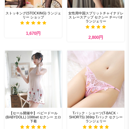
ストッキング(STOCKING) ランジェ
女性用中国スプリットチャイナドレ
リー ショップ
ス レースアップ セクシー チーパオ
ランジェリー
1,670円
2,800円
【セール開催中】ベビードール
Tバック・ショーツ(T-BACK・
(BABYDOLL) 1086wt セクシー エロ
SHORTS) 369rp Tバック セクシー
下着
ランジェリー