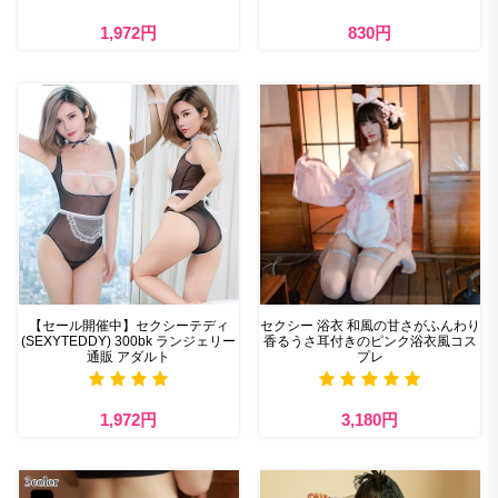
1,972円
830円
【セール開催中】セクシーテディ
セクシー 浴衣 和風の甘さがふんわり
(SEXYTEDDY) 300bk ランジェリー
香るうさ耳付きのピンク浴衣風コス
通販 アダルト
プレ
1,972円
3,180円