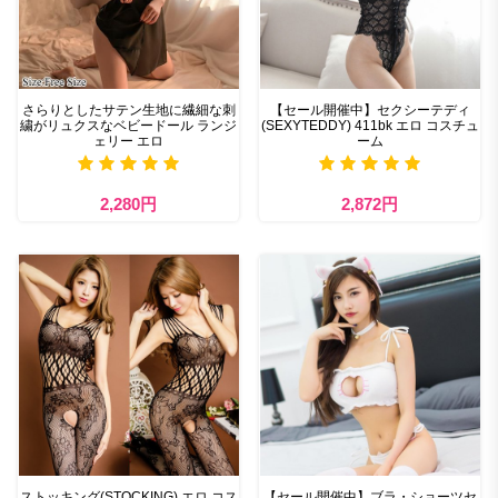
さらりとしたサテン生地に繊細な刺
【セール開催中】セクシーテディ
繍がリュクスなベビードール ランジ
(SEXYTEDDY) 411bk エロ コスチュ
ェリー エロ
ーム
2,280円
2,872円
ストッキング(STOCKING) エロ コス
【セール開催中】ブラ・ショーツセ