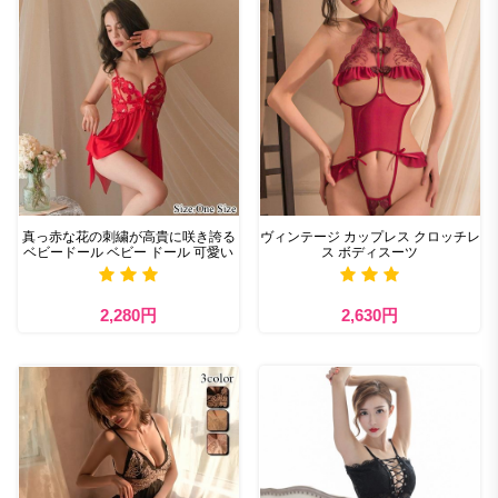
真っ赤な花の刺繍が高貴に咲き誇る
ヴィンテージ カップレス クロッチレ
ベビードール ベビー ドール 可愛い
ス ボディスーツ
2,280円
2,630円