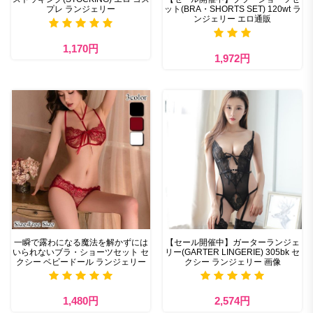
プレ ランジェリー
ット(BRA・SHORTS SET) 120wt ラ
ンジェリー エロ通販
1,170円
1,972円
一瞬で露わになる魔法を解かずには
【セール開催中】ガーターランジェ
いられないブラ・ショーツセット セ
リー(GARTER LINGERIE) 305bk セ
クシー ベビードール ランジェリー
クシー ランジェリー 画像
1,480円
2,574円