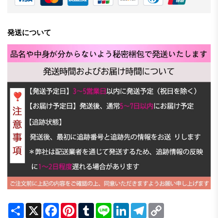
発送について
Share
X
Facebook
Pinterest
Tumblr
Line
LinkedIn
Telegram
Copy
Link