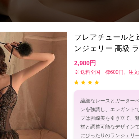
フレアチュールと
ンジェリー 高級 
2,980円
※ 送料全国一律600円、注文
繊細なレースとガーター
ンを強調し、エレガント
プは脚線美を引き立て、
材と調整可能なデザイン
にぴったりのランジェリ