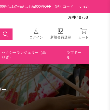
00円以上の商品は全品600円OFF！(割引コード：merrss)
お問い合わせ
新規会員登録
ログイン
カート
セクシーランジェリー（高
ラブドー
品質）
ル
リー