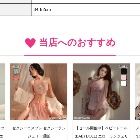
34-52cm
当店へのおすすめ
ーツ
セクシーコスプレ セクシーラン
【セール開催中】ベビードール
メ
 エ
ジェリー通販
(BABYDOLL) エロ ランジェリ
で