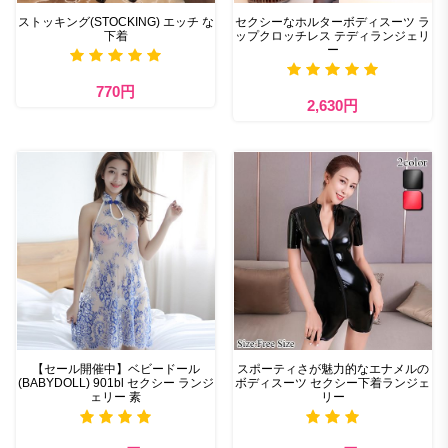
ストッキング(STOCKING) エッチ な
セクシーなホルターボディスーツ ラ
下着
ップクロッチレス テディランジェリ
ー
770円
2,630円
【セール開催中】ベビードール
スポーティさが魅力的なエナメルの
(BABYDOLL) 901bl セクシー ランジ
ボディスーツ セクシー下着ランジェ
ェリー 素
リー