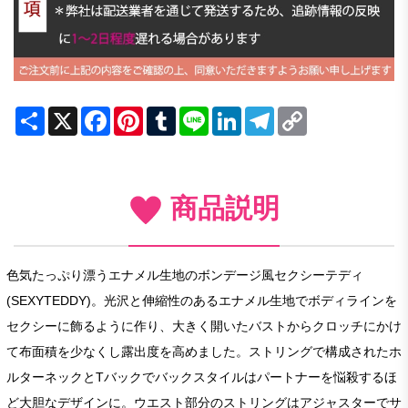
Share
X
Facebook
Pinterest
Tumblr
Line
LinkedIn
Telegram
Copy
Link
商品説明
色気たっぷり漂うエナメル生地のボンデージ風セクシーテディ
(SEXYTEDDY)。光沢と伸縮性のあるエナメル生地でボディラインを
セクシーに飾るように作り、大きく開いたバストからクロッチにかけ
て布面積を少なくし露出度を高めました。ストリングで構成されたホ
ルターネックとTバックでバックスタイルはパートナーを悩殺するほ
ど大胆なデザインに。ウエスト部分のストリングはアジャスターでサ