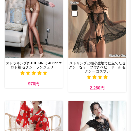
ストッキング(STOCKING) 406br エ
ストリングと極小生地で仕立てたセ
ロ下着 セクシーランジェリー
クシーなケープ付きベビードール セ
クシー コスプレ
970円
2,280円