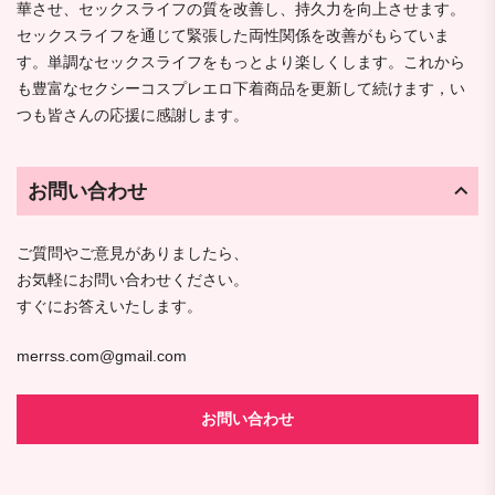
華させ、セックスライフの質を改善し、持久力を向上させます。
セックスライフを通じて緊張した両性関係を改善がもらていま
す。単調なセックスライフをもっとより楽しくします。これから
も豊富なセクシーコスプレエロ下着商品を更新して続けます，い
つも皆さんの応援に感謝します。
お問い合わせ
ご質問やご意見がありましたら、
お気軽にお問い合わせください。
すぐにお答えいたします。
merrss.com@gmail.com
お問い合わせ