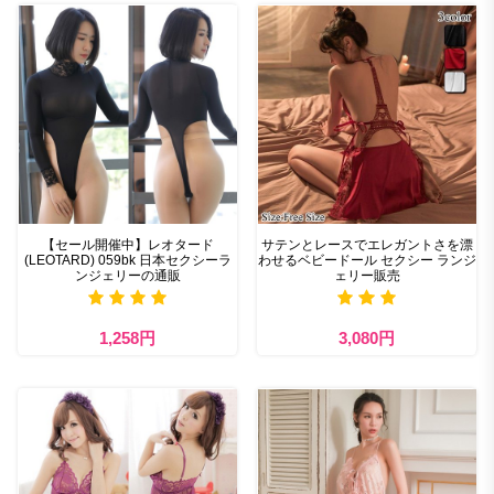
【セール開催中】レオタード
サテンとレースでエレガントさを漂
(LEOTARD) 059bk 日本セクシーラ
わせるベビードール セクシー ランジ
ンジェリーの通販
ェリー販売
1,258円
3,080円