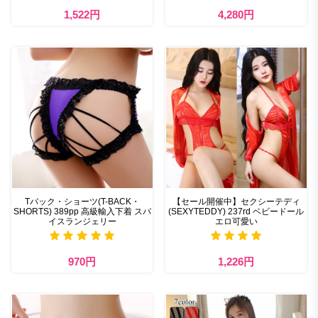
1,522円
4,280円
Tバック・ショーツ(T-BACK・
【セール開催中】セクシーテディ
SHORTS) 389pp 高級輸入下着 スパ
(SEXYTEDDY) 237rd ベビードール
イスランジェリー
エロ可愛い
970円
1,226円