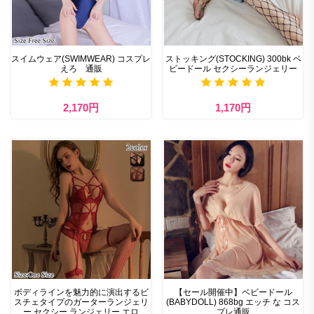
スイムウェア(SWIMWEAR) コスプレ
ストッキング(STOCKING) 300bk ベ
えろ 通販
ビードール セクシーランジェリー
2,170円
1,170円
ボディラインを魅力的に演出するビ
【セール開催中】ベビードール
スチェタイプのガーターランジェリ
(BABYDOLL) 868bg エッチ な コス
ー セクシー ランジェリー エロ
プレ通販