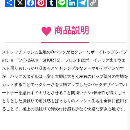
Share
X
Facebook
Pinterest
Tumblr
Line
LinkedIn
Telegram
Copy
Link
商品説明
ストレッチメッシュ生地のOバックがセクシーなボーイレッグタイプ
のショーツ(T-BACK・SHORTS)。フロントはボーイレッグ丈でウエ
スト周りもしっかり収まるとてもシンプルなノーマルデザインです
が、バックスタイルは一変！大胆に大きく左右のヒップ部分の生地を
カットすることでセクシーさを大幅アップしたOバックデザインでパ
ートナーを思わずドキリとさせること間違いナシ♪伸縮性が高くしっ
とりとした肌触りで透け感もばっちりのメッシュ生地を全体に使用す
ることで、極上の肌触りで締め付け感も少なく快適な穿き心地です。