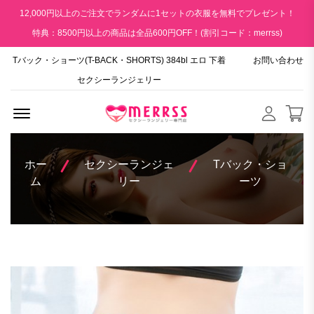
12,000円以上のご注文でランダムに1セットの衣服を無料でプレゼント！
特典：8500円以上の商品は全品600円OFF！(割引コード：merrss)
Tバック・ショーツ(T-BACK・SHORTS) 384bl エロ 下着
お問い合わせ
セクシーランジェリー
Menu Open
ホー
セクシーランジェ
Tバック・ショ
ム
リー
ーツ