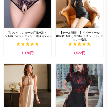
Tバック・ショーツ(T-BACK・
【セール開催中】ベビードール
SHORTS) ランジェリー通販 かわい
(BABYDOLL) 969bk セクシーランジ
い
ェリー通販
1,170円
1,522円