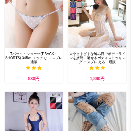
Tバック・ショーツ(T-BACK・
大小さまざまな編み目でボディライ
SHORTS) 345wt エッチ な コスプレ
ンを妖艶に魅せるボディストッキン
通販
グ コスプレ えろ 通販
830円
1,880円