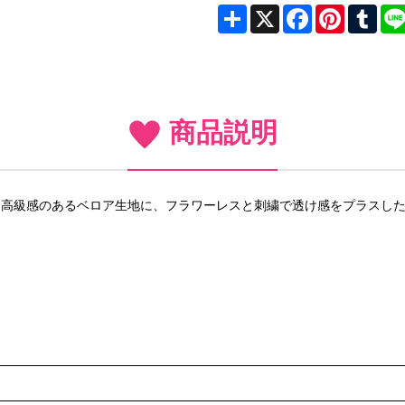
Share
X
Facebook
Pinterest
Tum
商品説明
L)。高級感のあるベロア生地に、フラワーレスと刺繍で透け感をプラスし