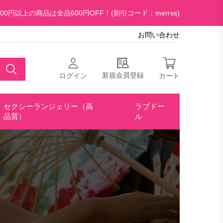
00円以上の商品は全品600円OFF！(割引コード：merrss)
お問い合わせ
新規会員登録
ログイン
カート
セクシーランジェリー（高
ラブドー
品質）
ル