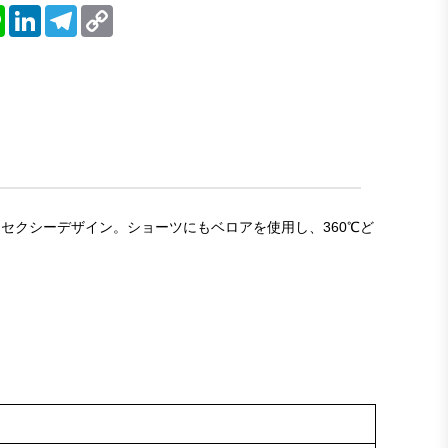
blr
Line
LinkedIn
Telegram
Copy
Link
たセクシーデザイン。ショーツにもベロアを使用し、360℃ど