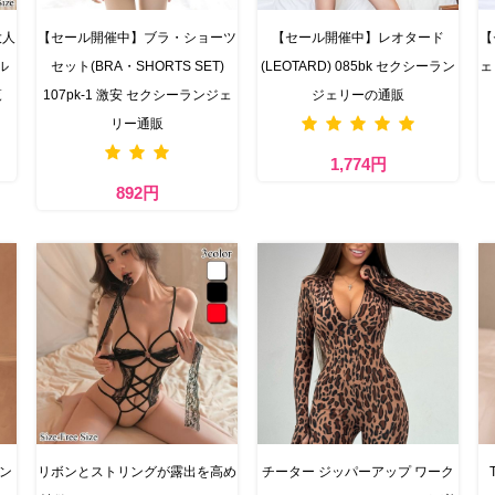
大人
【セール開催中】ブラ・ショーツ
【セール開催中】レオタード
【
ル
セット(BRA・SHORTS SET)
(LEOTARD) 085bk セクシーラン
ェ
覧
107pk-1 激安 セクシーランジェ
ジェリーの通販
リー通販
1,774円
892円
ラン
リボンとストリングが露出を高め
チーター ジッパーアップ ワーク