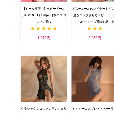
【セール開催中】ベビードール
上品チュールのレイヤードが
(BABYDOLL) 420pk 日本エロ コ
度をアップさせるベビードー
スプレ通販
スベビードール通販商品一
1,072円
2,280円
クラシックなコスプレランジェリ
セクシーコスプレ セクシー 