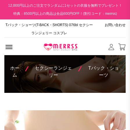
12,000円以上のご注文でランダムに1セットの衣服を無料でプレゼント！
特典：8500円以上の商品は全品600円OFF！(割引コード：merrss)
Tバック・ショーツ(T-BACK・SHORTS) 076bl セクシー
お問い合わせ
ランジェリー コスプレ
Menu Open
ホー
セクシーランジェ
Tバック・ショ
ム
リー
ーツ