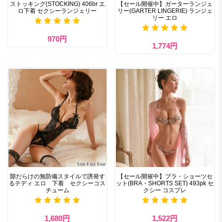
ストッキング(STOCKING) 406br エ
【セール開催中】ガーターランジェ
ロ下着 セクシーランジェリー
リー(GARTER LINGERIE) ランジェ
リー エロ
970円
1,774円
隙だらけの無防備スタイルで誘発す
【セール開催中】ブラ・ショーツセ
るテディ エロ 下着 セクシーコス
ット(BRA・SHORTS SET) 493pk セ
チューム
クシー コスプレ
1,680円
1,522円