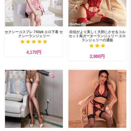
セクシーコスプレ 740pk エロ下着 セ
自信がより美しく大胆にさせるコル
クシーランジェリー
セット風ガーターランジェリー エロ
ランジェリーの通販
4,170円
2,980円