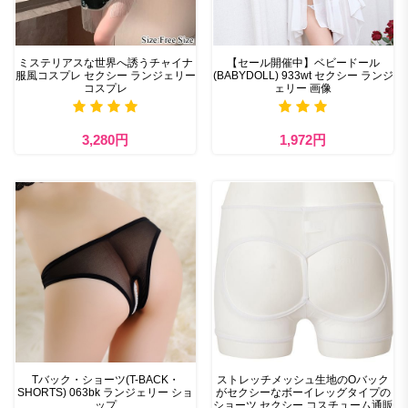
ミステリアスな世界へ誘うチャイナ
【セール開催中】ベビードール
服風コスプレ セクシー ランジェリー
(BABYDOLL) 933wt セクシー ランジ
コスプレ
ェリー 画像
3,280円
1,972円
Tバック・ショーツ(T-BACK・
ストレッチメッシュ生地のOバック
SHORTS) 063bk ランジェリー ショ
がセクシーなボーイレッグタイプの
ップ
ショーツ セクシー コスチューム通販