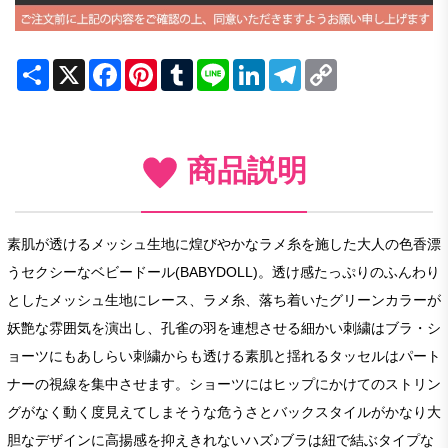
Share
X
Facebook
Pinterest
Tumblr
Line
LinkedIn
Telegram
Copy
Link
商品説明
素肌が透けるメッシュ生地に煌びやかなラメ糸を施した大人の色香漂
うセクシーなベビードール(BABYDOLL)。透け感たっぷりのふんわり
としたメッシュ生地にレース、ラメ糸、落ち着いたグリーンカラーが
妖艶な雰囲気を演出し、孔雀の羽を連想させる細かい刺繍はブラ・シ
ョーツにもあしらい刺繍からも透ける素肌と揺れるタッセルはパート
ナーの視線を集中させます。ショーツにはヒップにかけてのストリン
グがなく動く度見えてしまそうな危うさとバックスタイルがかなり大
胆なデザインに高揚感を抑えきれないハズ♪ブラは紐で結ぶタイプな