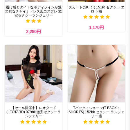
透け感とタイトなボディラインが魅
スカート(SKIRT) 151rd セクシー エ
力的なチャイナドレス風コスプレ 激
ロ 下着
安セクシーランジェリー
1,170円
2,280円
【セール開催中】レオタード
Tバック・ショーツ(T-BACK・
(LEOTARD) 079bk 激安セクシーラ
SHORTS) 152bk セクシー ランジェ
ンジェリー
リー 素