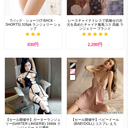
Tバック・ショーツ(T-BACK・
レースチャイナドレスで肌魅せの次
SHORTS) 326pk ランジェリー ショ
元を高めたチャイナ服風コス 高級 ラ
ップ
ンジェリー ブランド
830円
2,280円
【セール開催中】ガーターランジェ
【セール開催中】ベビードール
リー(GARTER LINGERIE) 166bk ラ
(BABYDOLL) コスプレ えろ
ンジェリー エロ通販