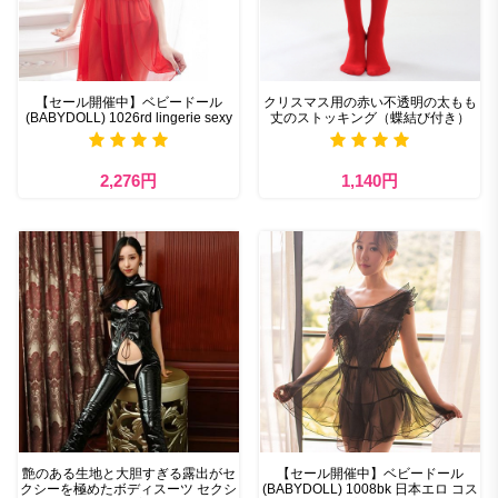
【セール開催中】ベビードール
クリスマス用の赤い不透明の太もも
(BABYDOLL) 1026rd lingerie sexy
丈のストッキング（蝶結び付き）
2,276円
1,140円
艶のある生地と大胆すぎる露出がセ
【セール開催中】ベビードール
クシーを極めたボディスーツ セクシ
(BABYDOLL) 1008bk 日本エロ コス