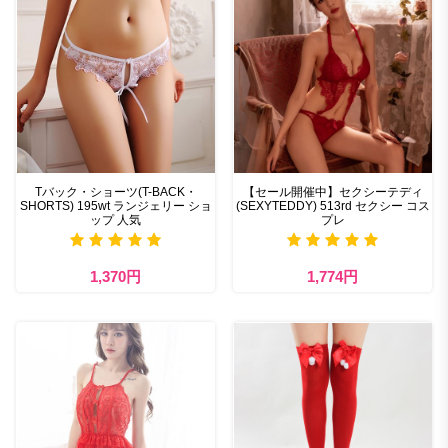
Tバック・ショーツ(T-BACK・
【セール開催中】セクシーテディ
SHORTS) 195wt ランジェリー ショ
(SEXYTEDDY) 513rd セクシー コス
ップ 人気
プレ
1,370円
1,774円