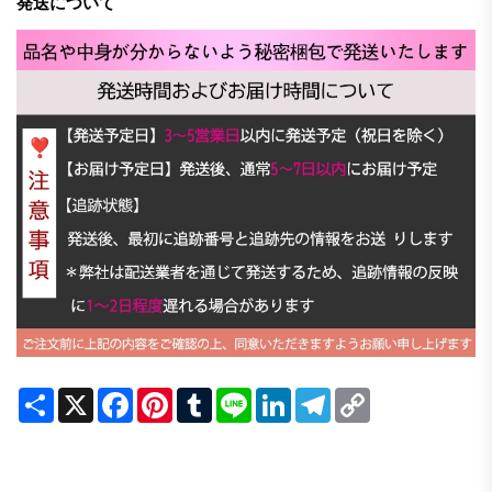
発送について
Share
X
Facebook
Pinterest
Tumblr
Line
LinkedIn
Telegram
Copy
Link