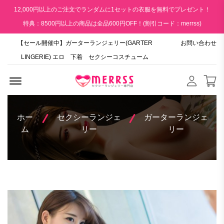
12,000円以上のご注文でランダムに1セットの衣服を無料でプレゼント！
特典：8500円以上の商品は全品600円OFF！(割引コード：merrss)
【セール開催中】ガーターランジェリー(GARTER
お問い合わせ
LINGERIE) エロ 下着 セクシーコスチューム
Menu Open
ホー
セクシーランジェ
ガーターランジェ
ム
リー
リー