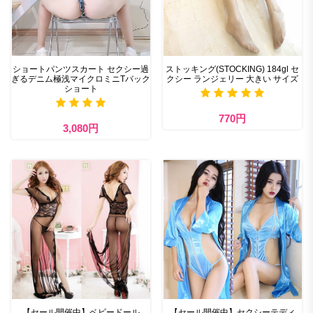
ショートパンツスカート セクシー過
ストッキング(STOCKING) 184gl セ
ぎるデニム極浅マイクロミニTバック
クシー ランジェリー 大きい サイズ
ショート
770円
3,080円
【セール開催中】ベビードール
【セール開催中】セクシーテディ