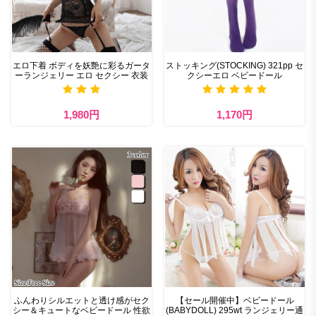
エロ下着 ボディを妖艶に彩るガータ
ストッキング(STOCKING) 321pp セ
ーランジェリー エロ セクシー 衣装
クシーエロ ベビードール
1,980円
1,170円
ふんわりシルエットと透け感がセク
【セール開催中】ベビードール
シー＆キュートなベビードール 性欲
(BABYDOLL) 295wt ランジェリー通