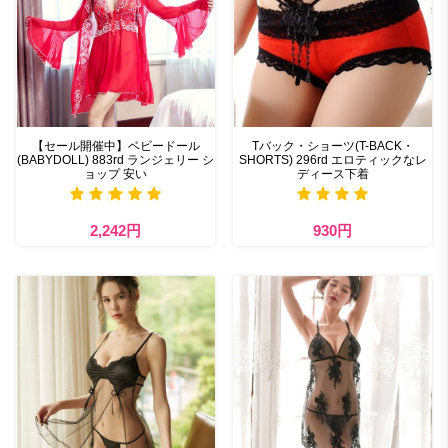
【セール開催中】ベビードール
Tバック・ショーツ(T-BACK・
(BABYDOLL) 883rd ランジェリー シ
SHORTS) 296rd エロティックなレ
ョップ 安い
ディース下着
2,242円
930円