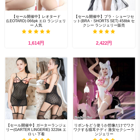
【セール開催中】レオタード
【セール開催中】ブラ・ショーツセ
(LEOTARD) 066pk エロ ランジェリ
ット(BRA・SHORTS SET) 458bk セ
ー 人気
クシー ランジェリー販売
1,614円
2,422円
【セール開催中】ガーターランジェ
リボンをどう使うか想像だけでワク
リー(GARTER LINGERIE) 322bk エ
ワクする猫耳テディ 激安セクシーラ
ロ い 下着
ンジェリー