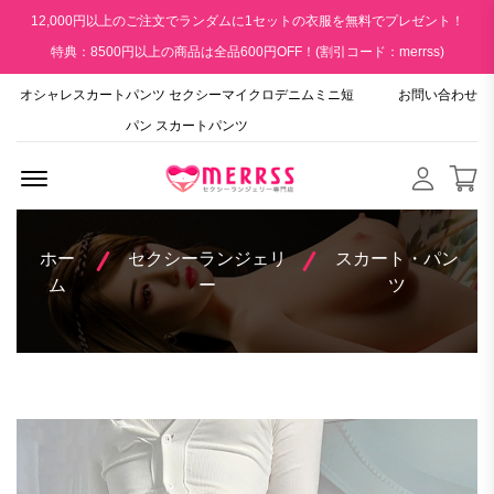
12,000円以上のご注文でランダムに1セットの衣服を無料でプレゼント！
特典：8500円以上の商品は全品600円OFF！(割引コード：merrss)
オシャレスカートパンツ セクシーマイクロデニムミニ短
お問い合わせ
パン スカートパンツ
Menu Open
ホー
セクシーランジェリ
スカート・パン
ム
ー
ツ