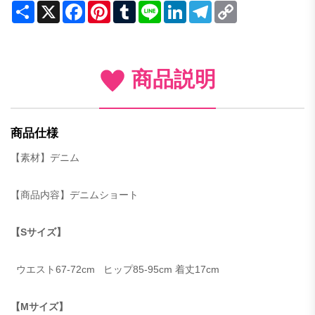
Share
X
Facebook
Pinterest
Tumblr
Line
LinkedIn
Telegram
Copy
Link
商品説明
商品仕様
【素材】デニム
【商品内容】デニムショート
【S
サイズ】
ウエスト
67-72cm
ヒップ
85-95cm
着丈
17cm
【M
サイズ】