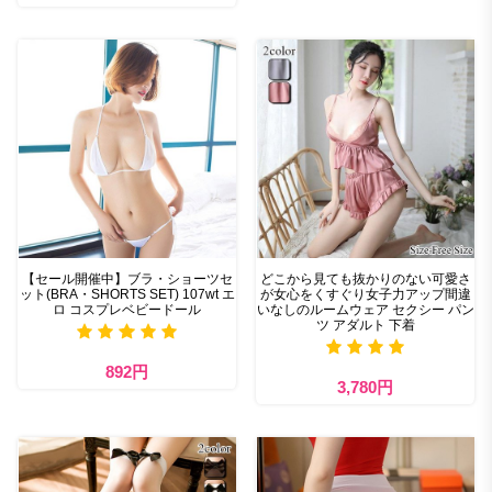
【セール開催中】ブラ・ショーツセ
どこから見ても抜かりのない可愛さ
ット(BRA・SHORTS SET) 107wt エ
が女心をくすぐり女子力アップ間違
ロ コスプレベビードール
いなしのルームウェア セクシー パン
ツ アダルト 下着
892円
3,780円