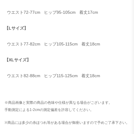
ウエスト
72-77cm
ヒップ
9
5-105cm
着丈
17cm
【Lサイズ】
ウエスト
77-82
cm
ヒップ
105-115
cm
着丈
18
cm
【XLサイズ】
ウエスト
82-88
cm
ヒップ
115-125
cm
着丈
18
cm
※商品画像と実際の商品の色味や仕様が異なる場合がございます。
手動測定による1-2cmの測定偏差を許容してください。
※
商品には多少の糸ほつれ等がある場合が御座いますので予めご了承下さい。