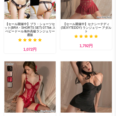
【セール開催中】ブラ・ショーツセ
【セール開催中】セクシーテディ
ット(BRA・SHORTS SET) 077bk ス
(SEXYTEDDY) ランジェリー アダル
ベビードール海外高級ランジェリー
ト
通販
1,792円
1,072円