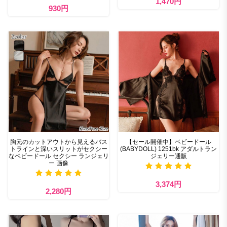
1,470円
930円
胸元のカットアウトから見えるバス
【セール開催中】ベビードール
トラインと深いスリットがセクシー
(BABYDOLL) 1251bk アダルトラン
なベビードール セクシー ランジェリ
ジェリー通販
ー 画像
3,374円
2,280円