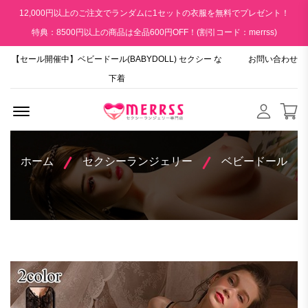
12,000円以上のご注文でランダムに1セットの衣服を無料でプレゼント！
特典：8500円以上の商品は全品600円OFF！(割引コード：merrss)
【セール開催中】ベビードール(BABYDOLL) セクシー な
お問い合わせ
下着
Menu Open
ホーム
セクシーランジェリー
ベビードール