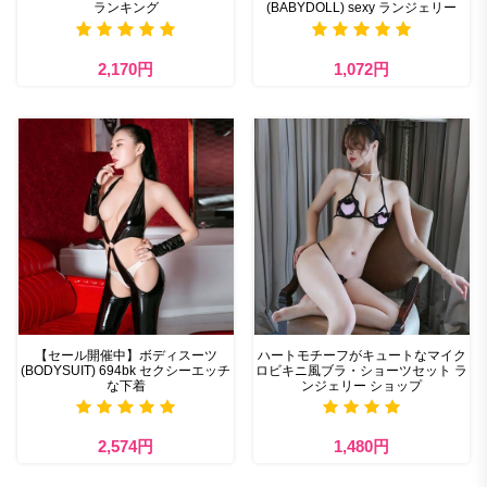
ランキング
(BABYDOLL) sexy ランジェリー
2,170円
1,072円
【セール開催中】ボディスーツ
ハートモチーフがキュートなマイク
(BODYSUIT) 694bk セクシーエッチ
ロビキニ風ブラ・ショーツセット ラ
な下着
ンジェリー ショップ
2,574円
1,480円