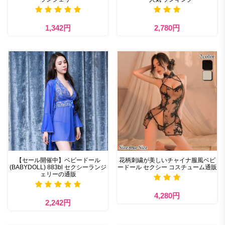
1,342円
2,780円
【セール開催中】ベビードール
花柄刺繍が美しいチャイナ服風ベビ
(BABYDOLL) 883bl セクシーランジ
ードール セクシー コスチューム通販
ェリーの通販
4,280円
2,242円