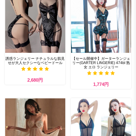
誘惑ランジェリー ナチュラルな肌見
【セール開催中】ガーターランジェ
せが大人セクシーなベビードール
リー(GARTER LINGERIE) 474bl 熟
女 エロ ランジェリー
2,680円
1,774円