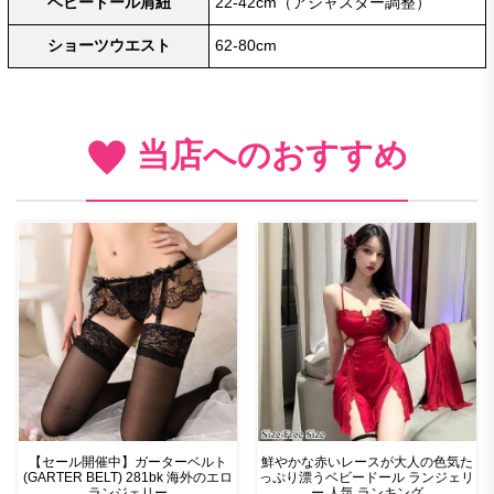
ベビードール肩紐
22-42cm（アジャスター調整）
ショーツウエスト
62-80cm
当店へのおすすめ
【セール開催中】ガーターベルト
鮮やかな赤いレースが大人の色気た
(GARTER BELT) 281bk 海外のエロ
っぷり漂うベビードール ランジェリ
ランジェリー
ー 人気 ランキング