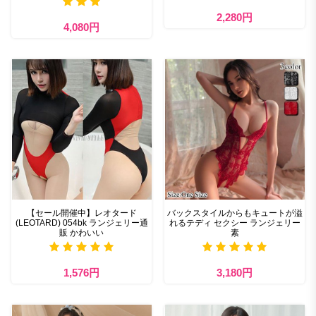
2,280円
4,080円
【セール開催中】レオタード
バックスタイルからもキュートが溢
(LEOTARD) 054bk ランジェリー通
れるテディ セクシー ランジェリー
販 かわいい
素
1,576円
3,180円