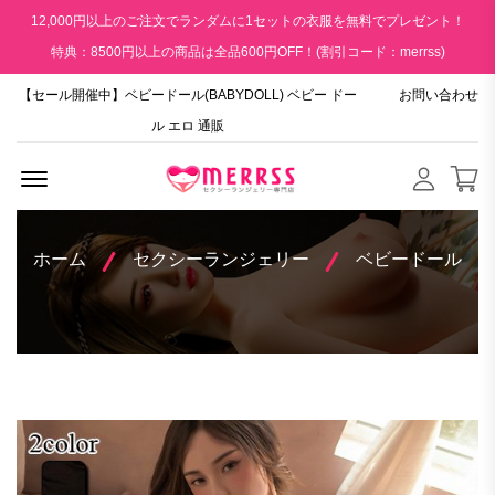
12,000円以上のご注文でランダムに1セットの衣服を無料でプレゼント！
特典：8500円以上の商品は全品600円OFF！(割引コード：merrss)
【セール開催中】ベビードール(BABYDOLL) ベビー ドー
お問い合わせ
ル エロ 通販
Menu Open
ホーム
セクシーランジェリー
ベビードール