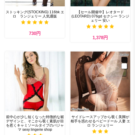
ストッキング(STOCKING) 116bk エ
【セール開催中】レオタード
ロ ランジェリー 人気通販
(LEOTARD) 076gd セクシー ランジ
ェリー 安い
730円
1,378円
前中心が少し短くなった特徴的な裾
サイドレースアップから覗く美脚が
デザインと、そこから覗く素肌が目
相手を惑わせるベビードール 人妻 エ
を惹くキャミソールタイプのパジャ
ロ ランジェリー
マ sexy lingerie shop