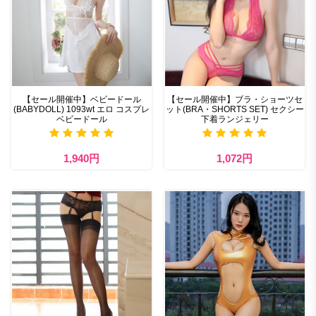
【セール開催中】ベビードール
【セール開催中】ブラ・ショーツセ
(BABYDOLL) 1093wt エロ コスプレ
ット(BRA・SHORTS SET) セクシー
ベビードール
下着ランジェリー
1,940円
1,072円