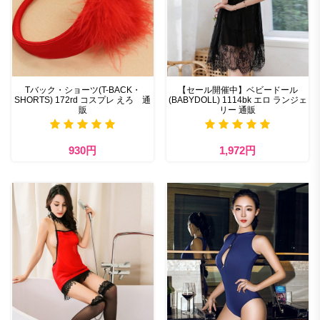
Tバック・ショーツ(T-BACK・
【セール開催中】ベビードール
SHORTS) 172rd コスプレ えろ 通
(BABYDOLL) 1114bk エロ ランジェ
販
リー 通販
930円
1,972円