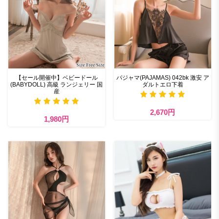
【セール開催中】ベビードール
パジャマ(PAJAMAS) 042bk 激安 ア
(BABYDOLL) 高級 ランジェリー 国
ダルトエロ下着
産
2,670円
1,980円