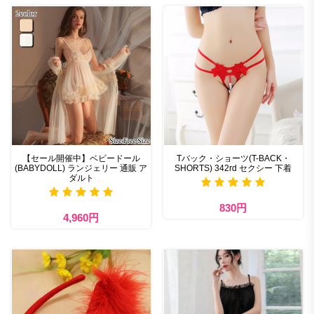
【セール開催中】ベビードール
Tバック・ショーツ(T-BACK・
(BABYDOLL) ランジェリー 通販 ア
SHORTS) 342rd セクシー 下着
ダルト
830円
4,960円