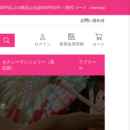
00円以上の商品は全品600円OFF！(割引コード：merrss)
お問い合わせ
新規会員登録
ログイン
カート
セクシーランジェリー（高
ラブドー
品質）
ル
ング