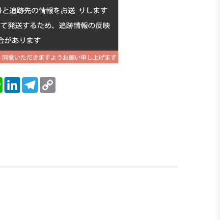
blr
Line
LinkedIn
Telegram
Copy
Link