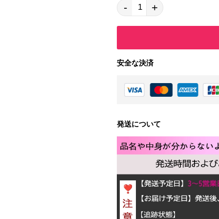
-
+
安全な決済
発送について