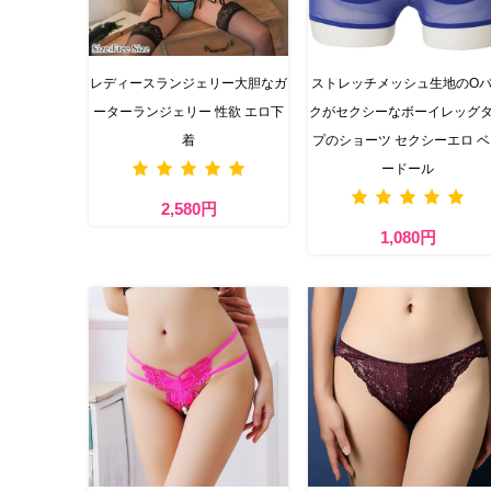
レディースランジェリー大胆なガ
ストレッチメッシュ生地のO
ーターランジェリー 性欲 エロ下
クがセクシーなボーイレッグ
着
プのショーツ セクシーエロ 
ードール
2,580円
1,080円