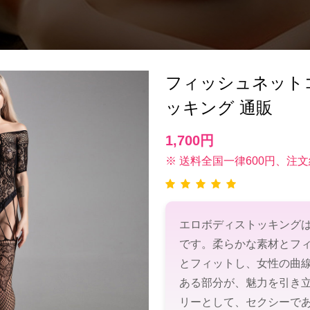
フィッシュネット
ッキング 通販
1,700円
※ 送料全国一律600円、注文
エロボディストッキング
です。柔らかな素材とフ
とフィットし、女性の曲
ある部分が、魅力を引き
リーとして、セクシーで