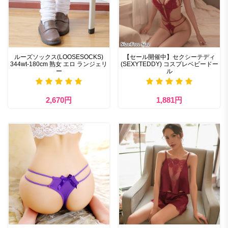
ルーズソックス(LOOSESOCKS)
【セール開催中】セクシーテディ
344wt-180cm 熟女 エロ ランジェリ
(SEXYTEDDY) コスプレベビードー
ー
ル
2,670円
1,881円