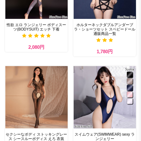
性欲 エロ ランジェリー ボディスー
ホルターネックダブルアンダーブ
ツ(BODYSUIT) エッチ 下着
ラ・ショーツセット スベビードール
通販商品一覧
2,080円
1,780円
セクシーなボディ ストッキングレー
スイムウェア(SWIMWEAR) sexy ラ
ス シースルーボディス えろ 衣装
ンジェリー