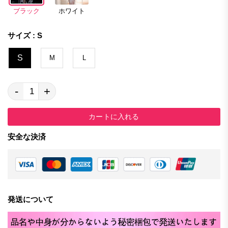
ブラック
ホワイト
サイズ : S
S
M
L
-
+
カートに入れる
安全な決済
発送について