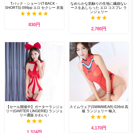
Tバック・ショーツ(T-BACK・
なめらかな肌触りの生地に繊細なレ
SHORTS) 099pp エロ セクシー 衣装
ースをあしらった エロ コスプレ ラ
ンジェリー
830円
2,780円
【セール開催中】ガーターランジェ
スイムウェア(SWIMWEAR) 026rd 高
リー(GARTER LINGERIE) ランジェ
級 ランジェリー 輸入
リー通販 かわいい
4,170円
1,374円