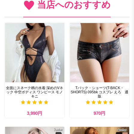
当店へのおすすめ
全面にスネーク柄の水着 深めのVネ
Tバック・ショーツ(T-BACK・
ック 中空ボディス ワンピース モノ
SHORTS) 095bk コスプレ えろ 通
キニ
販
3,990円
970円