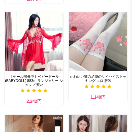
【セール開催中】ベビードール
かわいい猫の足跡のサイハイストッ
(BABYDOLL) 883rd ランジェリー シ
キング エロ 服装
ョップ 安い
1,140円
2,242円