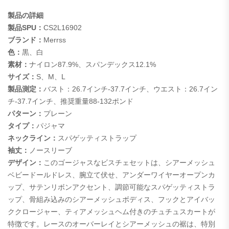
製品の詳細
製品SPU：
CS2L16902
ブランド：
Merrss
色：
黒、白
素材：
ナイロン87.9%、スパンデックス12.1%
サイズ：
S、M、L
製品測定：
バスト：26.7インチ-37.7インチ、ウエスト：26.7イン
チ-37.7インチ、推奨重量88-132ポンド
パターン：
プレーン
タイプ：
パジャマ
ネックライン：
スパゲッティストラップ
袖丈：
ノースリーブ
デザイン：
このゴージャスなビスチェセットは、シアーメッシュ
ベビードールドレス、腕立て伏せ、アンダーワイヤーオープンカ
ップ、サテンリボンアクセント、調節可能なスパゲッティストラ
ップ、骨組み込みのシアーメッシュボディス、フックとアイバッ
ククロージャー、ティアメッシュヘム付きのチュチュスカートが
特徴です。レースのオーバーレイとシアーメッシュの裾は、特別