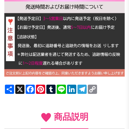
Share
X
Facebook
Pinterest
Tumblr
Line
LinkedIn
Telegram
Copy
Link
商品説明