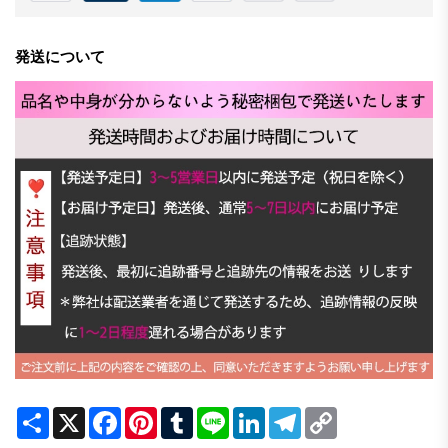
発送について
Share
X
Facebook
Pinterest
Tumblr
Line
LinkedIn
Telegram
Copy
Link