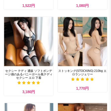
1,522円
1,080円
セクシー テディ 通販​ ソフトボンデ
ストッキング(STOCKING) 210bg エ
ージ感のあるバニーガール風テディ
ロランジェリー
セクシー エロ 下着
1,770円
3,180円