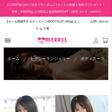
12,000円以上のご注文でランダムに1セットの衣服を無料でプレゼント！
特典：8500円以上の商品は全品600円OFF！(割引コード：merrss)
【セール開催中】ボディスーツ(BODYSUIT) 463gl エッ
お問い合わせ
チ な 下着
Menu Open
ホーム
セクシーランジェリー
ボディスーツ