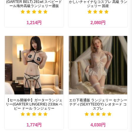
(GARTER BELT) 281wt スベビード
かしいチャイナなコスプレ 高級 ラン
ール海外高級ランジェリー通販
ジェリー 国産
1,214円
2,080円
【セール開催中】ガーターランジェ
エロ下着通販 ランジェリー セクシー
リー(GARTER LINGERIE) 233bk ベ
テディ(SEXYTEDDY) レオタード コ
ビー ドール ランジェリー
スプレ
1,774円
4,030円