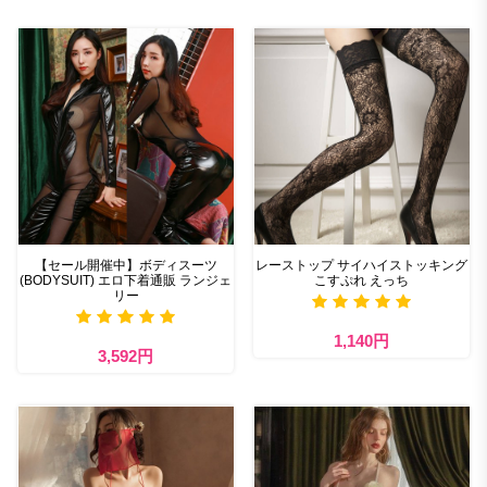
【セール開催中】ボディスーツ
レーストップ サイハイストッキング
(BODYSUIT) エロ下着通販 ランジェ
こすぷれ えっち
リー
1,140円
3,592円