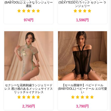
(BABYDOLL) エッチなランジェリー
(SEXYTEDDY) Tバック セクシー ラ
通販
ンジェリー
974円
1,596円
セクシーな花柄刺繍ランジェリード
【セール開催中】ベビードール
レス 透け感のあるメッシュサイドス
(BABYDOLL) ベビードール エロ可愛
リットチャイナドレス
い
2,750円
3,790円