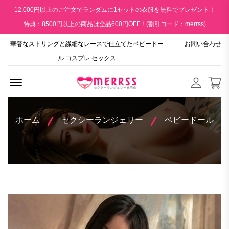
12,000円以上のご注文でランダムに1セットの衣服を無料でプレゼント！
特典：8500円以上の商品は全品600円OFF！(割引コード：merrss)
華奢なストリングと繊細なレースで仕立てたベビードー
お問い合わせ
ル コスプレ セックス
Menu Open
ホーム
セクシーランジェリー
ベビードール