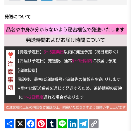
発送について
Share
X
Facebook
Pinterest
Tumblr
Line
LinkedIn
Telegram
Copy
Link