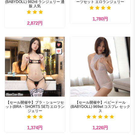
(BABYDOLL) 982rd ランジェリー 通
ーツセット エロランジェリー
販 人気
1,780円
2,872円
【セール開催中】ブラ・ショーツセ
【セール開催中】ベビードール
ット(BRA・SHORTS SET) エロラン
(BABYDOLL) 969wt コスプレ セック
ジェリー
ス
1,374円
1,226円