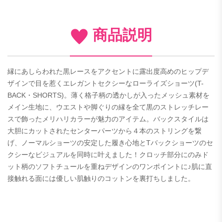
商品説明
縁にあしらわれた黒レースをアクセントに露出度高めのヒップデ
ザインで目を惹くエレガントセクシーなローライズショーツ(T-
BACK・SHORTS)。薄く格子柄の透かしが入ったメッシュ素材を
メイン生地に、ウエストや脚ぐりの縁を全て黒のストレッチレー
スで飾ったメリハリカラーが魅力のアイテム。バックスタイルは
大胆にカットされたセンターパーツから４本のストリングを繋
げ、ノーマルショーツの安定した履き心地とTバックショーツのセ
クシーなビジュアルを同時に叶えました！クロッチ部分にのみド
ット柄のソフトチュールを重ねデザインのワンポイントに♪肌に直
接触れる面には優しい肌触りのコットンを裏打ちしました。