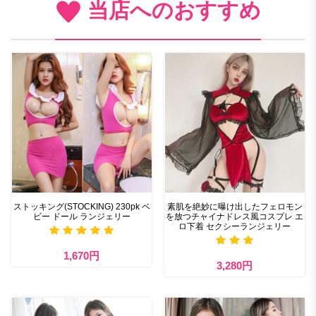
当店へのおすすめ
ストッキング(STOCKING) 230pk ベ
素肌を絶妙に曝け出したフェロモン
ビー ドール ランジェリー
を放つチャイナドレス風コスプレ エ
ロ下着 セクシーランジェリー
1,670円
3,280円