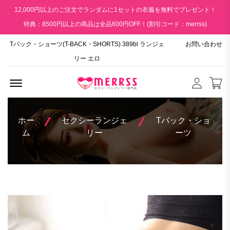
12,000円以上のご注文でランダムに1セットの衣服を無料でプレゼント！
特典：8500円以上の商品は全品600円OFF！(割引コード：merrss)
Tバック・ショーツ(T-BACK・SHORTS) 389bl ランジェ
お問い合わせ
リー エロ
Menu Open
ホー
セクシーランジェ
Tバック・ショ
ム
リー
ーツ