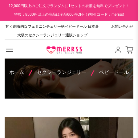
12,000円以上のご注文でランダムに1セットの衣服を無料でプレゼント！
特典：8500円以上の商品は全品600円OFF！(割引コード：merrss)
甘く刺激的なフェミニンチェリー柄ベビードール 日本最
お問い合わせ
大級のセクシーランジェリー通販ショップ
Menu Open
ホーム
セクシーランジェリー
ベビードール