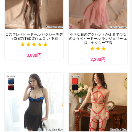
コスプレベビードール セクシーテデ
小さな花のアクセントがまるで少女
ィ(SEXYTEDDY) エロ い 下着
のようベビードール ランジェリー エ
ロ セクシー下着
3,030円
2,280円