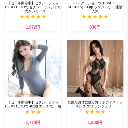
【セール開催中】セクシーテディ
Tバック・ショーツ(T-BACK・
(SEXYTEDDY) セクシー ランジェリ
SHORTS) 133rp ランジェリー 通販
ー 大きい サイズ
人気
1,972円
830円
【セール開催中】セクシーテディ
妖艶な身体に蝶が舞うボディストッ
(SEXYTEDDY) 462gl エッチ な 下着
キング エロ ランジェリー
1,774円
1,880円