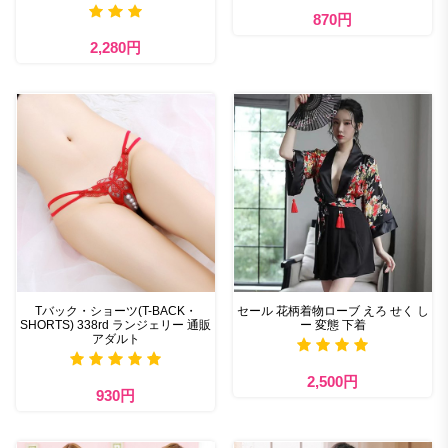
870円
2,280円
Tバック・ショーツ(T-BACK・
セール 花柄着物ローブ えろ せく し
SHORTS) 338rd ランジェリー 通販
ー 変態 下着
アダルト
2,500円
930円