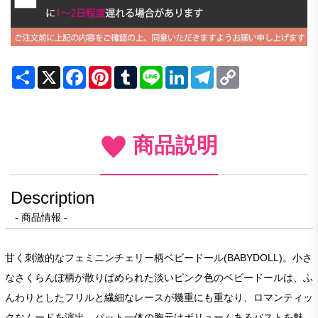
Share
X
Facebook
Pinterest
Tumblr
Line
LinkedIn
Telegram
Copy
Link
商品説明
Description
- 商品情報 -
甘く刺激的なフェミニンチェリー柄ベビードール(BABYDOLL)。小さ
なさくらんぼ柄が散りばめられた淡いピンク色のベビードールは、ふ
んわりとしたフリルと繊細なレースが幾重にも重なり、ロマンティッ
クなムードを演出。パット一体の胸元はボリュームあるバストを魅