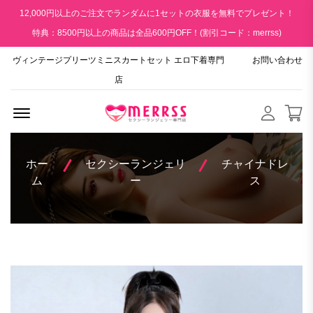
12,000円以上のご注文でランダムに1セットの衣服を無料でプレゼント！
特典：8500円以上の商品は全品600円OFF！(割引コード：merrss)
ヴィンテージプリーツミニスカートセット エロ下着専門
お問い合わせ
店
Menu Open
ホー
セクシーランジェリ
チャイナドレ
ム
ー
ス