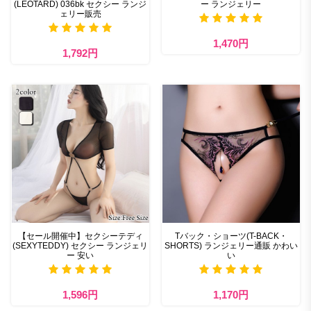
(LEOTARD) 036bk セクシー ランジ
ー ランジェリー
ェリー販売
1,470円
1,792円
【セール開催中】セクシーテディ
Tバック・ショーツ(T-BACK・
(SEXYTEDDY) セクシー ランジェリ
SHORTS) ランジェリー通販 かわい
ー 安い
い
1,596円
1,170円