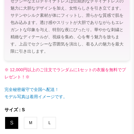
セクシーなエロチャイナドレスは伝統的なチャイナドレスの
魅力に大胆なデザインを加え、女性らしさを引き立てます。
サテンやシルク素材が体にフィットし、滑らかな質感で肌を
包み込みます。透け感やスリットが大胆でありながらもエレ
ガントな印象を与え、特別な夜にぴったり。華やかな刺繍と
精緻なディテールが、視線を集め、心を奪う魅力を放ちま
す。上品でセクシーな雰囲気を演出し、着る人の魅力を最大
限に引き出します。
※ 12,000円以上のご注文でランダムに1セットの衣服を無料でプ
レゼント！※
完全秘密厳守で全国へ配送！
モデル写真は着用イメージです。
サイズ : S
S
M
L