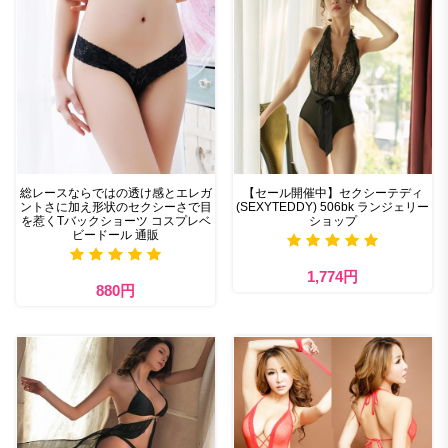
総レースならではの透け感とエレガ
【セール開催中】セクシーテディ
ントさに加え形状のセクシーさで目
(SEXYTEDDY) 506bk ランジェリー
を惹くTバックショーツ コスプレベ
ショップ
ビードール 通販
1,774円
880円