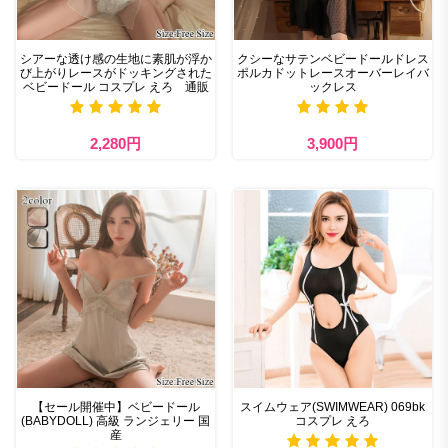
シアーな透け感の生地に素肌が浮か
クシーなサテンベビードールドレス
び上がりレースがドッキングされた
ポルカドットレースオーバーレイバ
ベビードール コスプレ えろ 通販
ックレス
2,280円
3,900円
【セール開催中】ベビードール
スイムウェア(SWIMWEAR) 069bk
(BABYDOLL) 高級 ランジェリー 国
コスプレ えろ
産