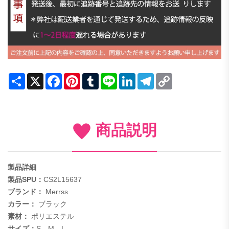
Share
X
Facebook
Pinterest
Tumblr
Line
LinkedIn
Telegram
Copy
Link
商品説明
製品詳細
製品SPU：
CS2L15637
ブランド：
Merrss
カラー：
ブラック
素材：
ポリエステル
サイズ：
S、M、L