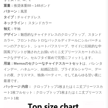
重量：
推奨体重88～148ポンド
パターン：
風景
タイプ：
チャイナドレス
ネックライン：
スタンドカラー
袖丈：
半袖
デザイン：
魅惑的なチャイナドレスのクロップトップ、スタンド
カラー、フロントのレトロなバックルディテールにシルバーチェ
ーンのアクセント、ショートパフスリーブ、サイドに伝統的な中
国風プリントが施されたお揃いのミニ丈プリーツスカートのユニ
ークなデザイン。セルフタイ留めで完璧にフィットします。
用途：
Merrssのセクシーなチャイナスカートセット
は、バレンタ
インデー、ハネムーン、結婚記念日、ブライダルシャワー、デー
トの夜、クリスマス、独身パーティー、そしてあらゆる甘い夜に
最適です。
パッケージ
内容：
クロップトップ1枚またはミニ丈プリーツスカ
ート1枚
フルセット：クロップトップ1枚またはミニ丈プリーツス
カート1枚