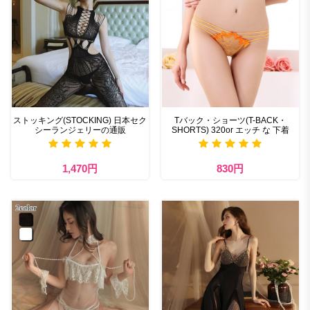
ストッキング(STOCKING) 日本セク
Tバック・ショーツ(T-BACK・
シーランジェリーの通販
SHORTS) 320or エッチ な 下着
1,470円
830円