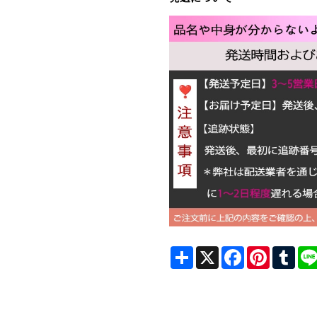
Share
X
Facebook
Pinterest
Tum