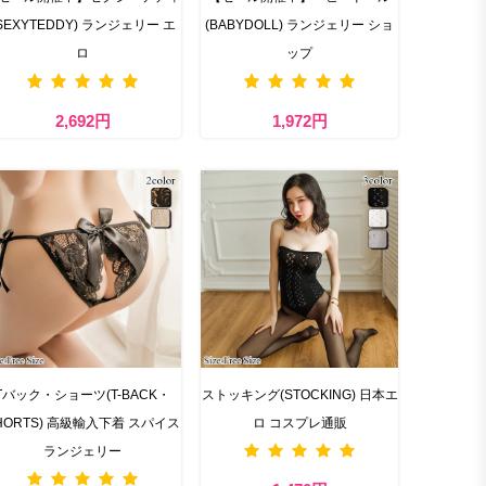
SEXYTEDDY) ランジェリー エ
(BABYDOLL) ランジェリー ショ
ロ
ップ
2,692円
1,972円
Tバック・ショーツ(T-BACK・
ストッキング(STOCKING) 日本エ
HORTS) 高級輸入下着 スパイス
ロ コスプレ通販
ランジェリー