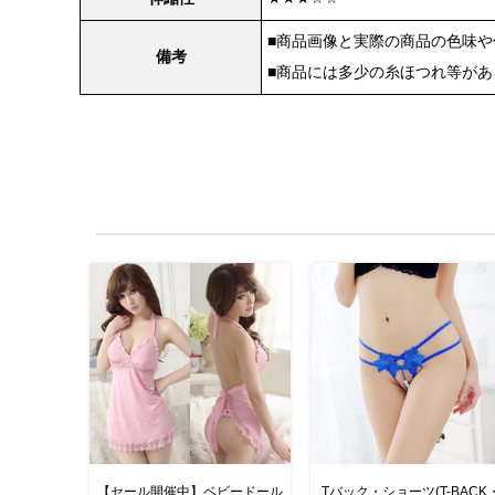
■商品画像と実際の商品の色味
備考
■商品には多少の糸ほつれ等が
【セール開催中】ベビードール
Tバック・ショーツ(T-BACK