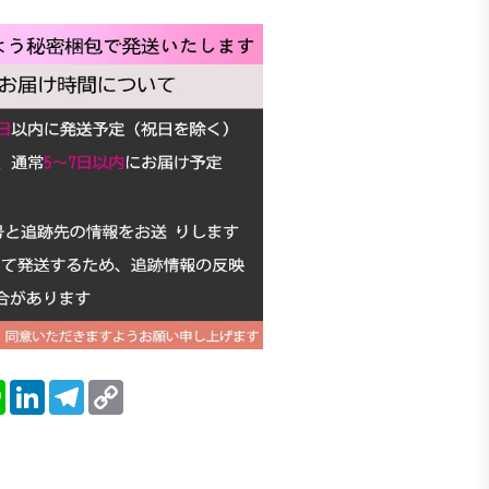
blr
Line
LinkedIn
Telegram
Copy
Link