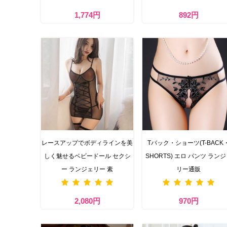
1,774円
892円
レースアップでボディラインを美
Tバック・ショーツ(T-BACK
しく魅せるベビードール セクシ
SHORTS) エロ パンツ ラン
ー ランジェリー 素
リー通販
2,080円
970円