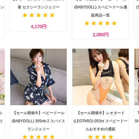
 シ
着 セクシーランジェリー
(BABYDOLL) スベビードール通
(
販商品一覧
4,170円
2,080円
ル
【セール開催中】ベビードール
【セール開催中】レオタード
ェリ
(BABYDOLL) 395nb-2 スパイス
(LEOTARD) 053or スベビードー
S
ランジェリー
ルおすすめの通販