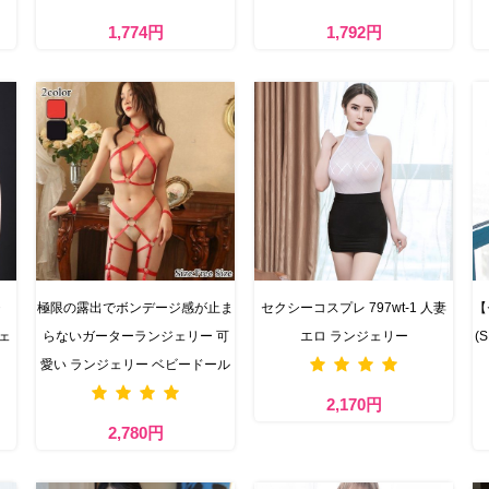
1,774円
1,792円
・
極限の露出でボンデージ感が止ま
セクシーコスプレ 797wt-1 人妻
【
ジェ
らないガーターランジェリー 可
エロ ランジェリー
(
愛い ランジェリー ベビードール
2,170円
2,780円