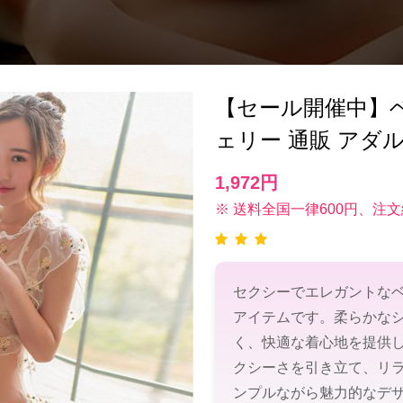
【セール開催中】ベビ
ェリー 通販 アダ
1,972円
※ 送料全国一律600円、注文
セクシーでエレガントな
アイテムです。柔らかな
く、快適な着心地を提供
クシーさを引き立て、リ
ンプルながら魅力的なデ