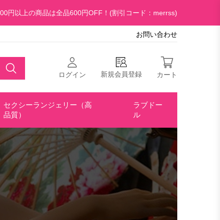
00円以上の商品は全品600円OFF！(割引コード：merrss)
お問い合わせ
新規会員登録
ログイン
カート
セクシーランジェリー（高
ラブドー
品質）
ル