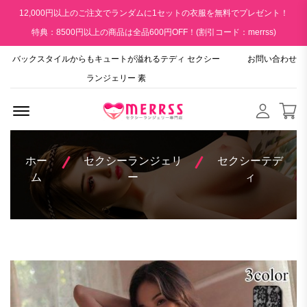
12,000円以上のご注文でランダムに1セットの衣服を無料でプレゼント！
特典：8500円以上の商品は全品600円OFF！(割引コード：merrss)
バックスタイルからもキュートが溢れるテディ セクシー
お問い合わせ
ランジェリー 素
Menu Open
ホー
セクシーランジェリ
セクシーテデ
ム
ー
ィ