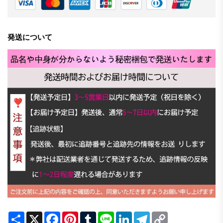
発送について
Share
X
Facebook
Pinterest
Tumblr
Line
LinkedIn
Telegram
Copy