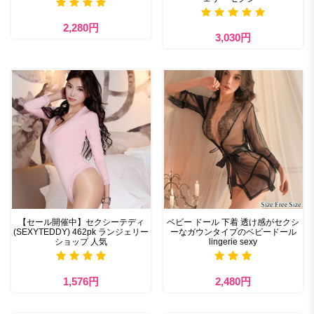
2,280円
3,030円
【セール開催中】セクシーテディ
ベビー ドール 下着 透け感がセクシ
(SEXYTEDDY) 462pk ランジェリー
ーなガウンタイプのベビードール
ショップ 人気
lingerie sexy
1,576円
2,480円