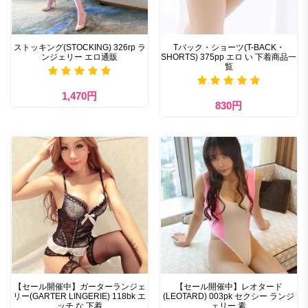
ストッキング(STOCKING) 326rp ラ
Tバック・ショーツ(T-BACK・
ンジェリー エロ通販
SHORTS) 375pp エロ い 下着商品一
覧
1,470円
830円
【セール開催中】ガーターランジェ
【セール開催中】レオタード
リー(GARTER LINGERIE) 118bk エ
(LEOTARD) 003pk セクシー ランジ
ッチ な 下着
ェリー 素