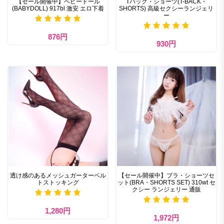
【セール開催中】ベビードール
Tバック・ショーツ(T-BACK・
(BABYDOLL) 917bl 激安 エロ下着
SHORTS) 高級セクシーランジェリ
ー
876円
930円
透け感のあるメッシュガーターベル
【セール開催中】ブラ・ショーツセ
トストッキング
ット(BRA・SHORTS SET) 310wt セ
クシー ランジェリー 通販
1,280円
1,972円