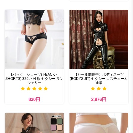
Tバック・ショーツ(T-BACK・
【セール開催中】ボディスーツ
SHORTS) 329bk 性欲 セクシー ラン
(BODYSUIT) セクシー コスチューム
ジェリー
通販
830円
2,976円