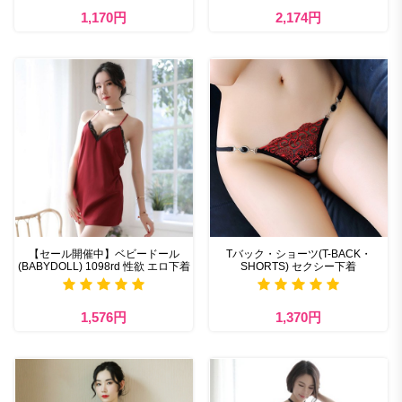
1,170円
2,174円
【セール開催中】ベビードール
Tバック・ショーツ(T-BACK・
(BABYDOLL) 1098rd 性欲 エロ下着
SHORTS) セクシー下着
1,576円
1,370円