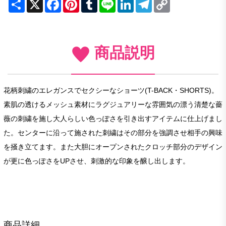
Share
X
Facebook
Pinterest
Tumblr
Line
LinkedIn
Telegram
Copy
Link
商品説明
花柄刺繍のエレガンスでセクシーなショーツ(T-BACK・SHORTS)。
素肌の透けるメッシュ素材にラグジュアリーな雰囲気の漂う清楚な薔
薇の刺繍を施し大人らしい色っぽさを引き出すアイテムに仕上げまし
た。センターに沿って施された刺繍はその部分を強調させ相手の興味
を掻き立てます。また大胆にオープンされたクロッチ部分のデザイン
が更に色っぽさをUPさせ、刺激的な印象を醸し出します。
商品詳細