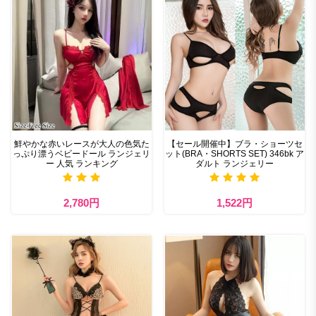
鮮やかな赤いレースが大人の色気た
【セール開催中】ブラ・ショーツセ
っぷり漂うベビードール ランジェリ
ット(BRA・SHORTS SET) 346bk ア
ー 人気 ランキング
ダルト ランジェリー
2,780円
1,522円