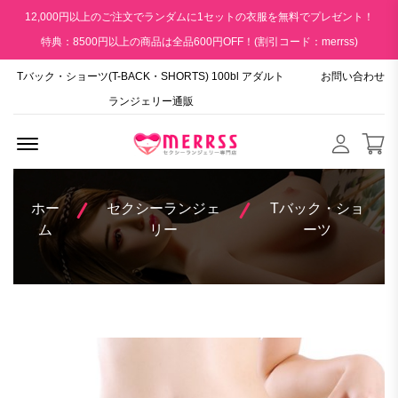
12,000円以上のご注文でランダムに1セットの衣服を無料でプレゼント！
特典：8500円以上の商品は全品600円OFF！(割引コード：merrss)
Tバック・ショーツ(T-BACK・SHORTS) 100bl アダルト
お問い合わせ
ランジェリー通販
Menu Open
ホー
セクシーランジェ
Tバック・ショ
ム
リー
ーツ