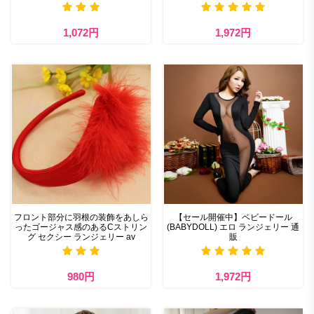
1,072円
1,972円
フロント部分に羽根の装飾をあしら
【セール開催中】ベビードール
ったゴージャス感のあるCストリン
(BABYDOLL) エロ ランジェリー 通
グ セクシー ランジェリー av
販
980円
1,972円