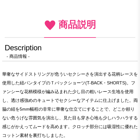
商品説明
Description
- 商品情報 -
華奢なサイドストリングが危ういセクシーさを演出する花柄レースを
使用した紐パンタイプのＴバックショーツ(T-BACK・SHORTS)。フ
ァンシーな花柄模様が編み込まれた少し目の粗いレース生地を使用
し、透け感強めのキュートでセクシーなアイテムに仕上げました。両
脇の紐を5mm幅程の非常に華奢な仕立てにすることで、どこか頼り
ない危うげな雰囲気を演出し、見た目も穿き心地も少しハラハラする
感じがかえってムードを高めます。クロッチ部分には吸湿性に優れた
コットン素材を裏打ちしました。