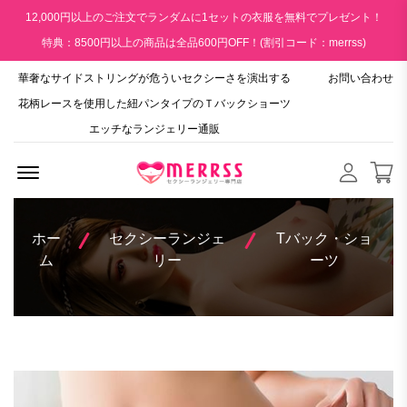
12,000円以上のご注文でランダムに1セットの衣服を無料でプレゼント！
特典：8500円以上の商品は全品600円OFF！(割引コード：merrss)
華奢なサイドストリングが危ういセクシーさを演出する
お問い合わせ
花柄レースを使用した紐パンタイプのＴバックショーツ
エッチなランジェリー通販
Menu Open
ホー
セクシーランジェ
Tバック・ショ
ム
リー
ーツ