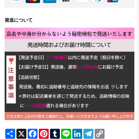
発送について
Share
X
Facebook
Pinterest
Tumblr
Line
LinkedIn
Telegram
Copy
Link