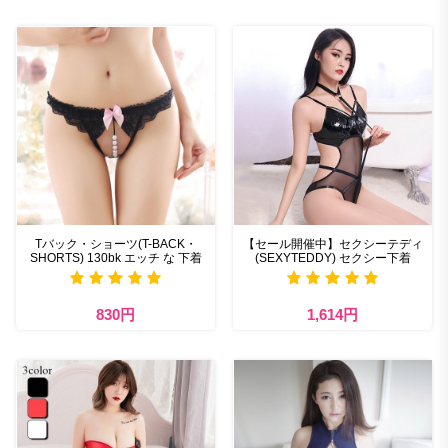
Tバック・ショーツ(T-BACK・
【セール開催中】セクシーテディ
SHORTS) 130bk エッチ な 下着
(SEXYTEDDY) セクシー下着
830円
1,614円