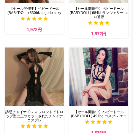
【セール開催中】ベビードール
【セール開催中】ベビードール
(BABYDOLL) 830bk lingerie sexy
(BABYDOLL) 684bl ランジェリー エ
ロ通販
1,972円
1,972円
誘惑チャイナドレス フロントでドロ
【セール開催中】ベビードール
ップ型に三つカットされたチャイナ
(BABYDOLL) 497bg コスプレ エロ
コスプレ
1,576円