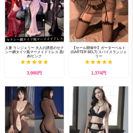
人妻 ランジェリー 大人の誘惑のセク
【セール開催中】ガーターベルト
シー網タイツ風マーメイドドレス 黒/
(GARTER BELT) スパイスランジェ
赤/ピンク
リー
3,980円
1,374円