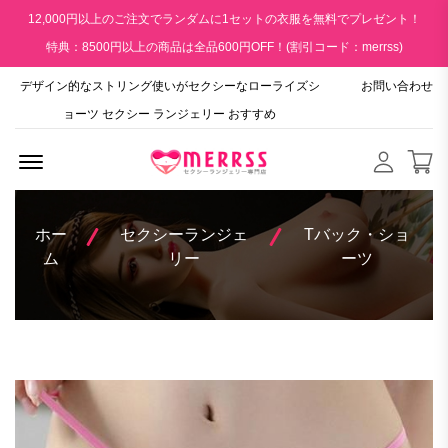
12,000円以上のご注文でランダムに1セットの衣服を無料でプレゼント！
特典：8500円以上の商品は全品600円OFF！(割引コード：merrss)
デザイン的なストリング使いがセクシーなローライズシ
お問い合わせ
ョーツ セクシー ランジェリー おすすめ
Menu Open
ホー
セクシーランジェ
Tバック・ショ
ム
リー
ーツ