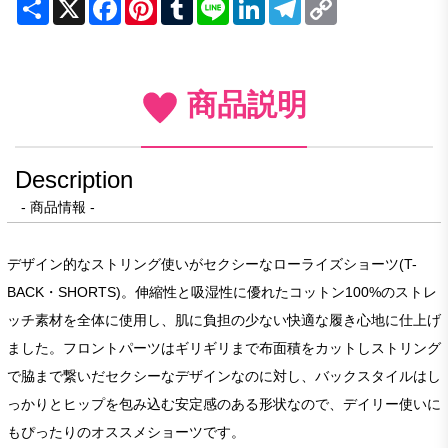
Share
X
Facebook
Pinterest
Tumblr
Line
LinkedIn
Telegram
Copy
Link
商品説明
Description
- 商品情報 -
デザイン的なストリング使いがセクシーなローライズショーツ(T-
BACK・SHORTS)。伸縮性と吸湿性に優れたコットン100%のストレ
ッチ素材を全体に使用し、肌に負担の少ない快適な履き心地に仕上げ
ました。フロントパーツはギリギリまで布面積をカットしストリング
で脇まで繋いだセクシーなデザインなのに対し、バックスタイルはし
っかりとヒップを包み込む安定感のある形状なので、デイリー使いに
もぴったりのオススメショーツです。