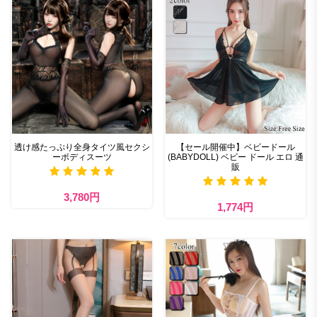
透け感たっぷり全身タイツ風セクシ
【セール開催中】ベビードール
ーボディスーツ
(BABYDOLL) ベビー ドール エロ 通
販
3,780円
1,774円