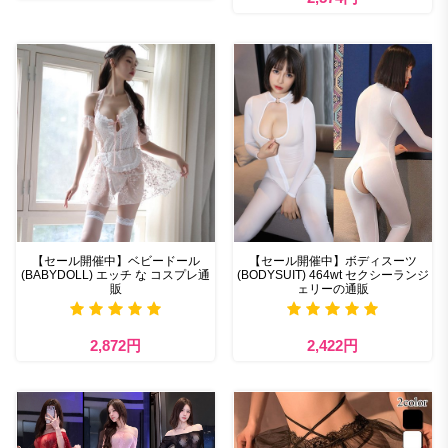
【セール開催中】ベビードール
【セール開催中】ボディスーツ
(BABYDOLL) エッチ な コスプレ通
(BODYSUIT) 464wt セクシーランジ
販
ェリーの通販
2,872円
2,422円