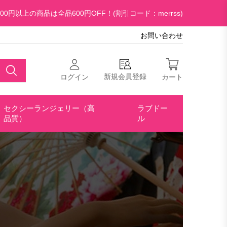
00円以上の商品は全品600円OFF！(割引コード：merrss)
お問い合わせ
新規会員登録
ログイン
カート
セクシーランジェリー（高
ラブドー
品質）
ル