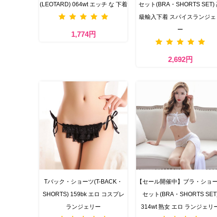
(LEOTARD) 064wt エッチ な 下着
セット(BRA・SHORTS SET)
級輸入下着 スパイスランジェ
ー
1,774円
2,692円
Tバック・ショーツ(T-BACK・
【セール開催中】ブラ・ショ
SHORTS) 159bk エロ コスプレ
セット(BRA・SHORTS SET
ランジェリー
314wt 熟女 エロ ランジェリ