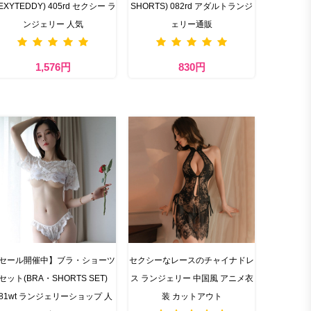
SEXYTEDDY) 405rd セクシー ラ
SHORTS) 082rd アダルトランジ
ンジェリー 人気
ェリー通販
1,576円
830円
セール開催中】ブラ・ショーツ
セクシーなレースのチャイナドレ
セット(BRA・SHORTS SET)
ス ランジェリー 中国風 アニメ衣
81wt ランジェリーショップ 人
装 カットアウト