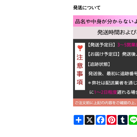
発送について
Share
X
Facebook
Pinterest
Tum