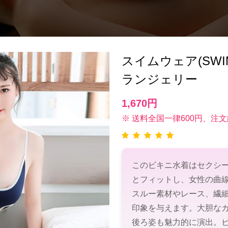
スイムウェア(SWIM
ランジェリー
1,670円
※ 送料全国一律600円、注文
このビキニ水着はセクシ
とフィットし、女性の曲
スルー素材やレース、繊
印象を与えます。大胆な
後ろ姿も魅力的に演出。