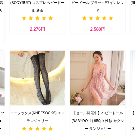
 高
(BODYSUIT) コスプレベビードー
ビードール ブラック/ワインレッ
(
リ
ル 通販
ド
2,276円
2,580円
ーツ
ニーソックス(KNEESOCKS) エロ
【セール開催中】ベビードール
【
)
ランジェリー
(BABYDOLL) 950pk 性欲 セクシ
ー
ー ランジェリー
3