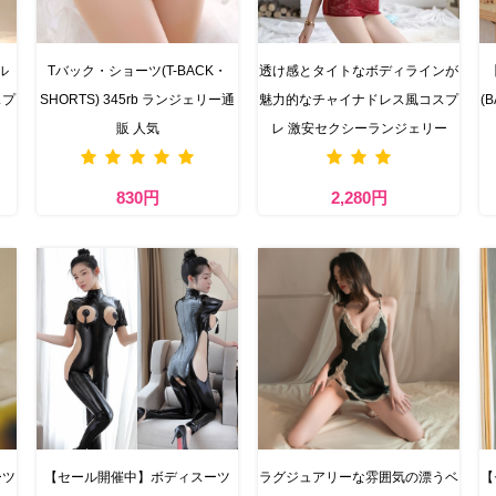
ル
Tバック・ショーツ(T-BACK・
透け感とタイトなボディラインが
スプ
SHORTS) 345rb ランジェリー通
魅力的なチャイナドレス風コスプ
(
販 人気
レ 激安セクシーランジェリー
830円
2,280円
ーツ
【セール開催中】ボディスーツ
ラグジュアリーな雰囲気の漂うベ
【