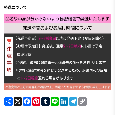
発送について
Share
X
Facebook
Pinterest
Tumblr
Line
LinkedIn
Telegram
Copy
Link