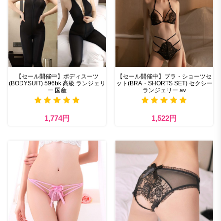
【セール開催中】ボディスーツ
【セール開催中】ブラ・ショーツセ
(BODYSUIT) 596bk 高級 ランジェリ
ット(BRA・SHORTS SET) セクシー
ー 国産
ランジェリー av
1,774円
1,522円