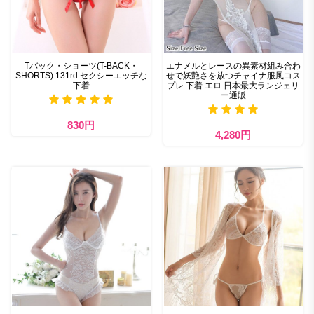
Tバック・ショーツ(T-BACK・
エナメルとレースの異素材組み合わ
SHORTS) 131rd セクシーエッチな
せで妖艶さを放つチャイナ服風コス
下着
プレ 下着 エロ 日本最大ランジェリ
ー通販
830円
4,280円