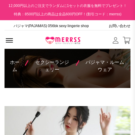
12,000円以上のご注文でランダムに1セットの衣服を無料でプレゼント！
特典：8500円以上の商品は全品600円OFF！(割引コード：merrss)
パジャマ(PAJAMAS) 056bk sexy lingerie shop
お問い合わせ
Menu Open
ホー
セクシーランジ
パジャマ・ルーム
ム
ェリー
ウェア