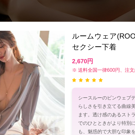
ルームウェア(RO
セクシー下着
2,670円
※ 送料全国一律600円、注文
シースルーのビンウェブ
らしさを引き立てる曲線
ます。透け感のあるスト
でのひとときがより特別
も、魅惑的で大胆な印象