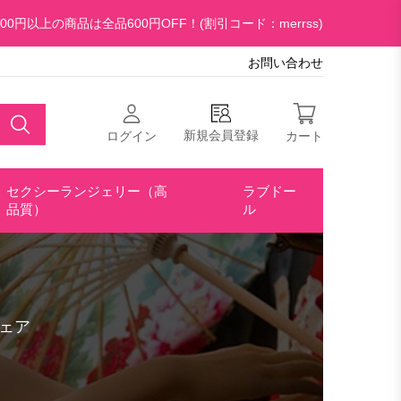
00円以上の商品は全品600円OFF！(割引コード：merrss)
お問い合わせ
新規会員登録
ログイン
カート
セクシーランジェリー（高
ラブドー
品質）
ル
ェア