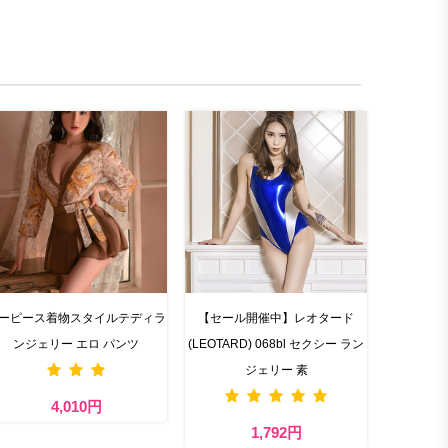
ーピース着物スタイルテディラ
【セール開催中】レオタード
ンジェリー エロ パンツ
(LEOTARD) 068bl セクシー ラン
ジェリー 素
4,010円
1,792円