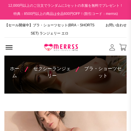
12,000円以上のご注文でランダムに1セットの衣服を無料でプレゼント！
特典：8500円以上の商品は全品600円OFF！(割引コード：merrss)
【セール開催中】ブラ・ショーツセット(BRA・SHORTS
お問い合わせ
SET) ランジェリー エロ
Menu Open
ホー
セクシーランジェ
ブラ・ショーツセ
ム
リー
ット