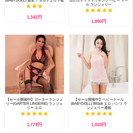
(BABYDOLL) 激安 アダルトエロ下着
出のボディストッキング ベビー ドー
ル ランジェリー
1,342円
1,880円
【セール開催中】ガーターランジェ
【セール開催中】ベビードール
リー(GARTER LINGERIE) ランジェ
(BABYDOLL) 860pk エロ パンツ ラ
リー エロ
ンジェリー通販
1,774円
1,810円