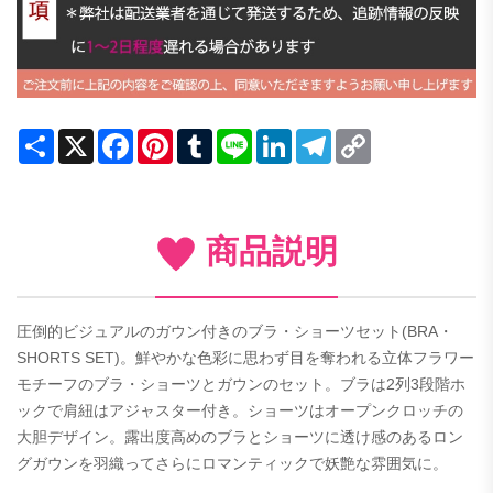
Share
X
Facebook
Pinterest
Tumblr
Line
LinkedIn
Telegram
Copy
Link
商品説明
圧倒的ビジュアルのガウン付きのブラ・ショーツセット(BRA・
SHORTS SET)。鮮やかな色彩に思わず目を奪われる立体フラワー
モチーフのブラ・ショーツとガウンのセット。ブラは2列3段階ホ
ックで肩紐はアジャスター付き。ショーツはオープンクロッチの
大胆デザイン。露出度高めのブラとショーツに透け感のあるロン
グガウンを羽織ってさらにロマンティックで妖艶な雰囲気に。