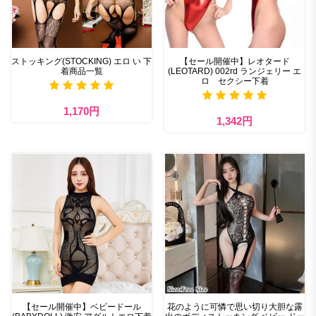
ストッキング(STOCKING) エロ い 下
【セール開催中】レオタード
着商品一覧
(LEOTARD) 002rd ランジェリー エ
ロ セクシー下着
1,170円
1,342円
【セール開催中】ベビードール
花のように可憐で思い切り大胆な露