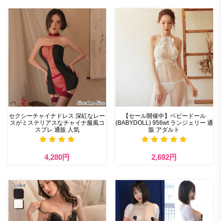
セクシーチャイナドレス 深紅なレー
【セール開催中】ベビードール
スがミステリアスなチャイナ服風コ
(BABYDOLL) 956wt ランジェリー 通
スプレ 通販 人気
販 アダルト
4,280円
2,692円