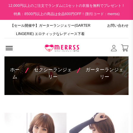
12,000円以上のご注文でランダムに1セットの衣服を無料でプレゼント！
特典：8500円以上の商品は全品600円OFF！(割引コード：merrss)
【セール開催中】ガーターランジェリー(GARTER
お問い合わせ
LINGERIE) エロティックなレディース下着
Menu Open
ホー
セクシーランジェ
ガーターランジェ
ム
リー
リー