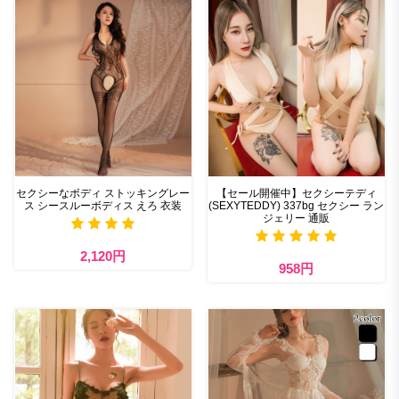
セクシーなボディ ストッキングレー
【セール開催中】セクシーテディ
ス シースルーボディス えろ 衣装
(SEXYTEDDY) 337bg セクシー ラン
ジェリー 通販
2,120円
958円