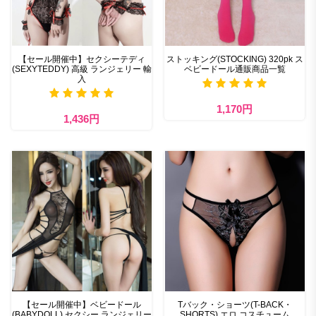
【セール開催中】セクシーテディ
ストッキング(STOCKING) 320pk ス
(SEXYTEDDY) 高級 ランジェリー 輸
ベビードール通販商品一覧
入
1,170円
1,436円
【セール開催中】ベビードール
Tバック・ショーツ(T-BACK・
(BABYDOLL) セクシー ランジェリー
SHORTS) エロ コスチューム