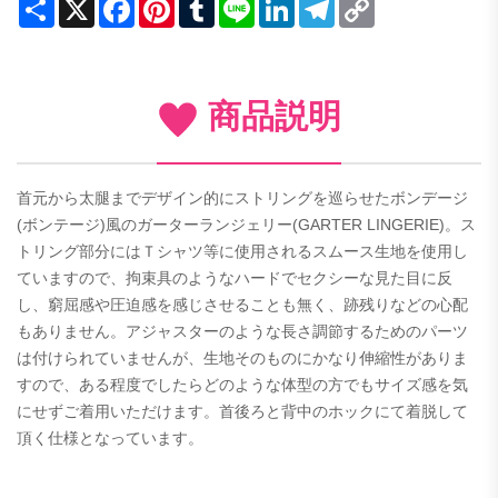
Share
X
Facebook
Pinterest
Tumblr
Line
LinkedIn
Telegram
Copy
Link
商品説明
首元から太腿までデザイン的にストリングを巡らせたボンデージ
(ボンテージ)風のガーターランジェリー(GARTER LINGERIE)。ス
トリング部分にはＴシャツ等に使用されるスムース生地を使用し
ていますので、拘束具のようなハードでセクシーな見た目に反
し、窮屈感や圧迫感を感じさせることも無く、跡残りなどの心配
もありません。アジャスターのような長さ調節するためのパーツ
は付けられていませんが、生地そのものにかなり伸縮性がありま
すので、ある程度でしたらどのような体型の方でもサイズ感を気
にせずご着用いただけます。首後ろと背中のホックにて着脱して
頂く仕様となっています。