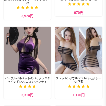
av
970円
2,974円
パープルベルベットのバックレスチ
ストッキング(STOCKING) セクシー
ャイナドレス エロ い パンティ
な 下着
3,310円
1,170円