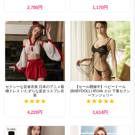
2,780円
1,170円
セクシーな芸者衣装 日本のアニメ着
【セール開催中】ベビードール
物ドレス いたずらな巫女コスプレ衣
(BABYDOLL) 851bk エロ 下着セクシ
装
ーランジェリー
4,220円
1,614円