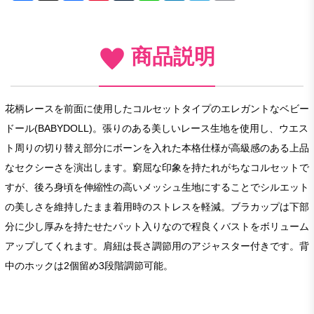
商品説明
花柄レースを前面に使用したコルセットタイプのエレガントなベビー
ドール(BABYDOLL)。張りのある美しいレース生地を使用し、ウエス
ト周りの切り替え部分にボーンを入れた本格仕様が高級感のある上品
なセクシーさを演出します。窮屈な印象を持たれがちなコルセットで
すが、後ろ身頃を伸縮性の高いメッシュ生地にすることでシルエット
の美しさを維持したまま着用時のストレスを軽減。ブラカップは下部
分に少し厚みを持たせたパット入りなので程良くバストをボリューム
アップしてくれます。肩紐は長さ調節用のアジャスター付きです。背
中のホックは2個留め3段階調節可能。