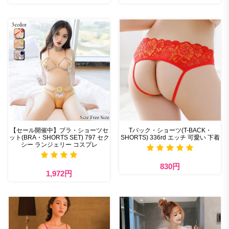
【セール開催中】ブラ・ショーツセ
Tバック・ショーツ(T-BACK・
ット(BRA・SHORTS SET) 797 セク
SHORTS) 336rd エッチ 可愛い 下着
シー ランジェリー コスプレ
830円
1,972円