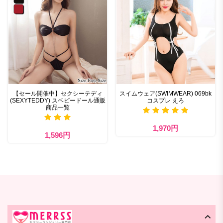
【セール開催中】セクシーテディ
スイムウェア(SWIMWEAR) 069bk
(SEXYTEDDY) スベビードール通販
コスプレ えろ
商品一覧
1,970円
1,596円