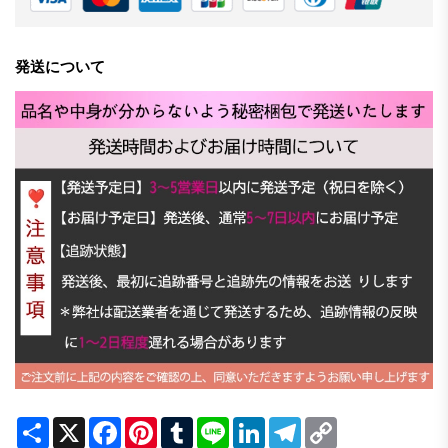
発送について
Share
X
Facebook
Pinterest
Tumblr
Line
LinkedIn
Telegram
Copy
Link