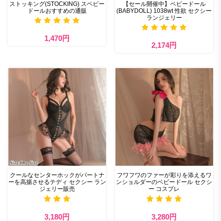
ストッキング(STOCKING) スベビー
【セール開催中】ベビードール
ドールおすすめの通販
(BABYDOLL) 1038wt 性欲 セクシー
ランジェリー
1,470円
2,174円
クールなセンターホックがパートナ
フワフワのファーが彩りを添えるワ
ーを高揚させるテディ セクシー ラン
ンショルダーのベビードール セクシ
ジェリー販売
ー コスプレ
3,180円
3,280円