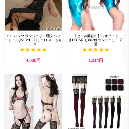
エロ パンツ ランジェリー通販 ベビ
【セール開催中】レオタード
ードール(BABYDOLL) エロ ストッキ
(LEOTARD) 002bl ランジェリー 可
ング
愛
4,030円
1,214円