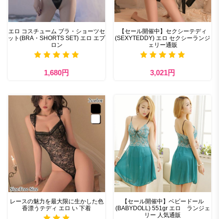
エロ コスチューム ブラ・ショーツセ
【セール開催中】セクシーテディ
ット(BRA・SHORTS SET) エロ エプ
(SEXYTEDDY) エロ セクシーランジ
ロン
ェリー通販
1,680円
3,021円
レースの魅力を最大限に生かした色
【セール開催中】ベビードール
香漂うテディ エロ い 下着
(BABYDOLL) 551gr エロ ランジェ
リー 人気通販