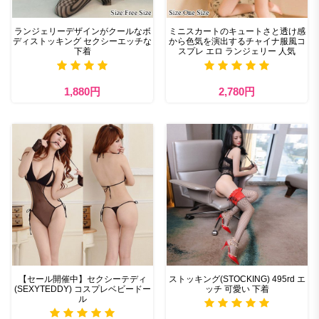
ランジェリーデザインがクールなボ
ミニスカートのキュートさと透け感
ディストッキング セクシーエッチな
から色気を演出するチャイナ服風コ
下着
スプレ エロ ランジェリー 人気
1,880円
2,780円
【セール開催中】セクシーテディ
ストッキング(STOCKING) 495rd エ
(SEXYTEDDY) コスプレベビードー
ッチ 可愛い 下着
ル