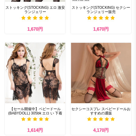
ストッキング(STOCKING) エロ 激安
ストッキング(STOCKING) セクシー
ランジェリー
ランジェリー販売
1,670円
1,670円
【セール開催中】ベビードール
セクシーコスプレ スベビードールお
(BABYDOLL) 305bk エロ い 下着
すすめの通販
1,614円
4,170円