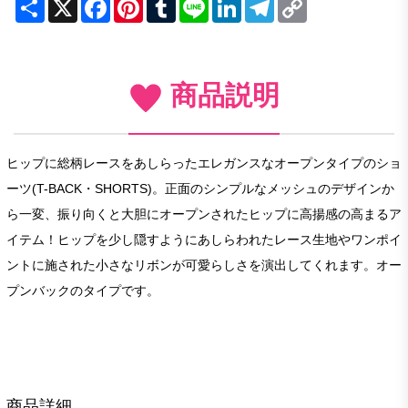
Share
X
Facebook
Pinterest
Tumblr
Line
LinkedIn
Telegram
Copy
Link
商品説明
ヒップに総柄レースをあしらったエレガンスなオープンタイプのショ
ーツ(T-BACK・SHORTS)。正面のシンプルなメッシュのデザインか
ら一変、振り向くと大胆にオープンされたヒップに高揚感の高まるア
イテム！ヒップを少し隠すようにあしらわれたレース生地やワンポイ
ントに施された小さなリボンが可愛らしさを演出してくれます。オー
プンバックのタイプです。
商品詳細