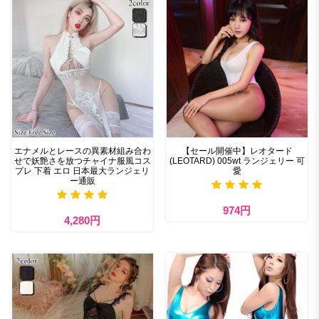
エナメルとレースの異素材組み合わ
【セール開催中】レオタード
せで妖艶さを放つチャイナ服風コス
(LEOTARD) 005wt ランジェリー 可
プレ 下着 エロ 日本最大ランジェリ
愛
ー通販
974円
4,280円