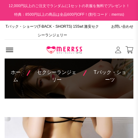
12,000円以上のご注文でランダムに1セットの衣服を無料でプレゼント！
特典：8500円以上の商品は全品600円OFF！(割引コード：merrss)
Tバック・ショーツ(T-BACK・SHORTS) 155wt 激安セク
お問い合わせ
シーランジェリー
Menu Open
ホー
セクシーランジェ
Tバック・ショ
ム
リー
ーツ