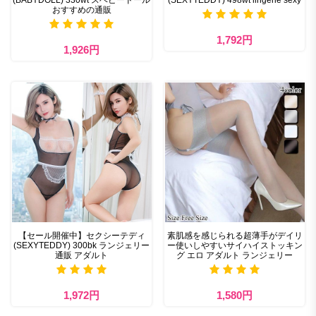
(BABYDOLL) 330wt スベビードール
(SEXYTEDDY) 498wt lingerie sexy
おすすめの通販
1,792円
1,926円
【セール開催中】セクシーテディ
素肌感を感じられる超薄手がデイリ
(SEXYTEDDY) 300bk ランジェリー
ー使いしやすいサイハイストッキン
通販 アダルト
グ エロ アダルト ランジェリー
1,972円
1,580円