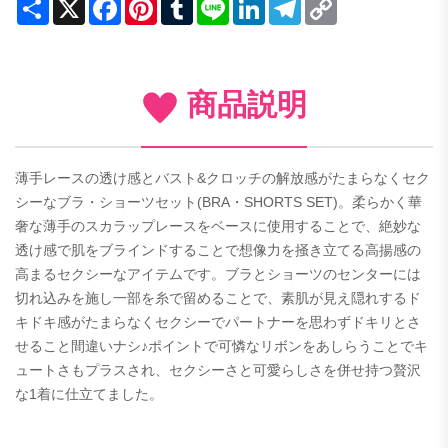
Share
X
Facebook
Pinterest
Tumblr
Line
LinkedIn
Telegram
Copy
Link
商品説明
薄手レースの透け感とバスト&クロッチの解放感がたまらなくセク
シーなブラ・ショーツセット(BRA・SHORTS SET)。柔らかく華
奢な薄手のスカラップレースをベースに使用することで、絶妙な
透け感で肌をブラインドすることで想像力を掻き立てる高揚感の
高まるセクシーなアイテムです。ブラとショーツのセンターには
切れ込みを施し一部を糸で留めることで、素肌が見え隠れするド
キドキ感がたまらなくセクシーでパートナーを思わずドキリとさ
せること間違いナシ♪ポイントで可憐なリボンをあしらうことでキ
ュートさもプラスされ、セクシーさと可愛らしさを併せ持つ贅沢
な1着に仕立てました。