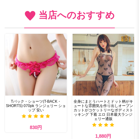
当店へのおすすめ
Tバック・ショーツ(T-BACK・
全身にまとうハートとドット柄がキ
SHORTS) 070pk ランジェリー ショ
ュートな雰囲気を作り出しオープン
ップ 安い
カットがコケットリーなボディスト
ッキング 下着 エロ 日本最大ランジ
ェリー通販
830円
1,880円