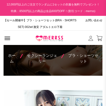
12,000円以上のご注文でランダムに1セットの衣服を無料でプレゼント！
特典：8500円以上の商品は全品600円OFF！(割引コード：merrss)
【セール開催中】ブラ・ショーツセット(BRA・SHORTS
お問い合わせ
SET) 002wt 激安 アダルトエロ下着
Menu Open
ホー
セクシーランジェ
ブラ・ショーツセ
ム
リー
ット